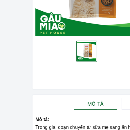
MÔ TẢ
Mô tả:
Trong giai đoạn chuyển từ sữa mẹ sang ăn hạ