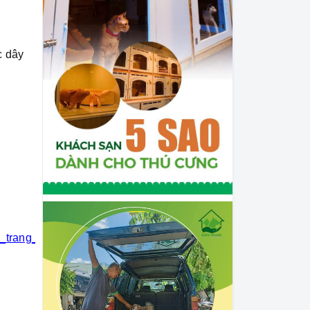
c dây
i_trang_thú_cưng
#khách_sạn_thú_cưng