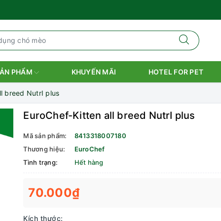
ẢN PHẨM
KHUYẾN MÃI
HOTEL FOR PET
l breed NutrI plus
EuroChef-Kitten all breed NutrI plus
Mã sản phẩm:
8413318007180
Thương hiệu:
EuroChef
Tình trạng:
Hết hàng
70.000₫
Kích thước: