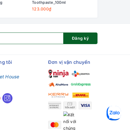
0g
Toothpaste_100ml
Conditioner_300m
123.000₫
188.000₫
Đăng ký
ng tôi
Đơn vị vận chuyển
et House