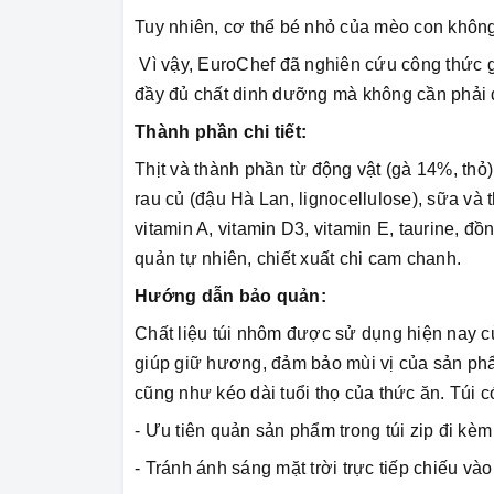
Tuy nhiên, cơ thể bé nhỏ của mèo con khôn
Vì vậy, EuroChef đã nghiên cứu công thức 
đầy đủ chất dinh dưỡng mà không cần phải 
Thành phần chi tiết:
Thịt và thành phần từ động vật (gà 14%, thỏ)
rau củ (đậu Hà Lan, lignocellulose), sữa và 
vitamin A, vitamin D3, vitamin E, taurine, đ
quản tự nhiên, chiết xuất chi cam chanh.
Hướng dẫn bảo quản:
Chất liệu túi nhôm được sử dụng hiện nay 
giúp giữ hương, đảm bảo mùi vị của sản p
cũng như kéo dài tuổi thọ của thức ăn. Túi c
- Ưu tiên quản sản phẩm trong túi zip đi kèm
- Tránh ánh sáng mặt trời trực tiếp chiếu v