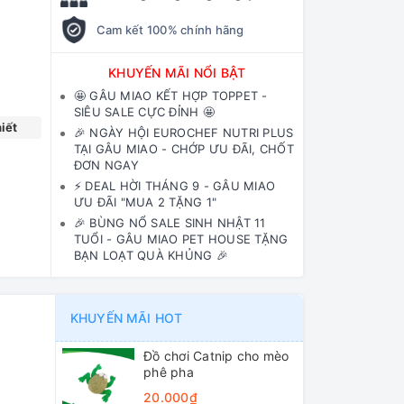
Cam kết 100% chính hãng
KHUYẾN MÃI NỔI BẬT
🤩 GÂU MIAO KẾT HỢP TOPPET -
SIÊU SALE CỰC ĐỈNH 🤩
iết
🎉 NGÀY HỘI EUROCHEF NUTRI PLUS
TẠI GÂU MIAO - CHỚP ƯU ĐÃI, CHỐT
ĐƠN NGAY
⚡️ DEAL HỜI THÁNG 9 - GÂU MIAO
ƯU ĐÃI "MUA 2 TẶNG 1"
🎉 BÙNG NỔ SALE SINH NHẬT 11
TUỔI - GÂU MIAO PET HOUSE TẶNG
BẠN LOẠT QUÀ KHỦNG 🎉
KHUYẾN MÃI HOT
Đồ chơi Catnip cho mèo
phê pha
20.000₫