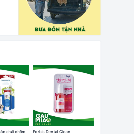
bàn chải chăm
Forbis Dental Clean
Forbis Floral Aloe