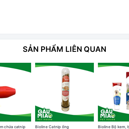
SẢN PHẨM LIÊN QUAN
ám chứa catnip
Bioline Catnip ống
Bioline Bộ kem, 