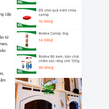
Đồ chơi quả trám chứa
ng cấp
catnip
16.000₫
Bioline Catnip ống
ần từ
14.000₫
 men,
 bảo
Bioline Bộ kem, bàn chải
chăm sóc răng chó 100g
90.000₫
ẩm,
hẩm