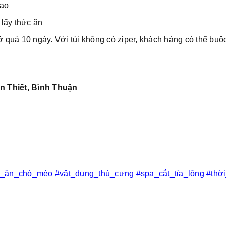
cao
lấy thức ăn
quá 10 ngày. Với túi không có ziper, khách hàng có thể buộ
n Thiết, Bình Thuận
c_ăn_chó_mèo
#vật_dụng_thú_cưng
#spa_cắt_tỉa_lông
#thờ