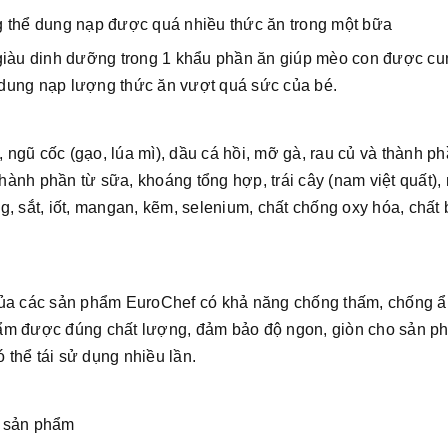
g thể dung nạp được quá nhiều thức ăn trong một bữa
giàu dinh dưỡng trong 1 khẩu phần ăn giúp mèo con được cu
dung nạp lượng thức ăn vượt quá sức của bé.
, ngũ cốc (gạo, lúa mì), dầu cá hồi, mỡ gà, rau củ và thành ph
thành phần từ sữa, khoáng tổng hợp, trái cây (nam việt quất),
ồng, sắt, iốt, mangan, kẽm, selenium, chất chống oxy hóa, chất
của các sản phẩm EuroChef có khả năng chống thấm, chống 
hẩm được đúng chất lượng, đảm bảo độ ngon, giòn cho sản p
ó thể tái sử dụng nhiều lần.
ào sản phẩm