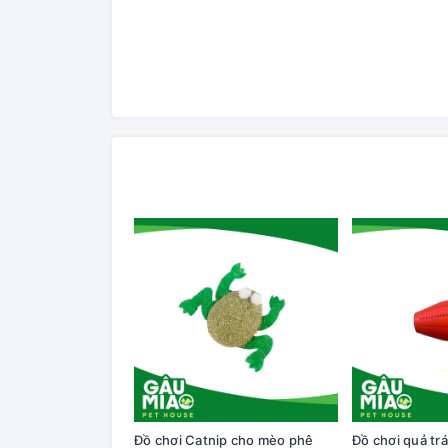
Đồ chơi Catnip cho mèo phê
Đồ chơi quả tr