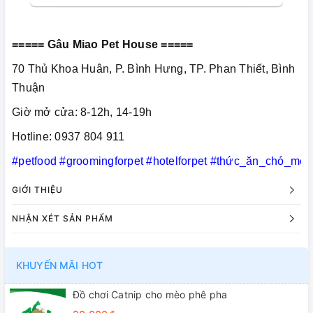
===== Gâu Miao Pet House =====
70 Thủ Khoa Huân, P. Bình Hưng, TP. Phan Thiết, Bình
Thuận
Giờ mở cửa: 8-12h, 14-19h
Hotline: 0937 804 911
#petfood
#groomingforpet
#hotelforpet
#thức_ăn_chó_mèo
GIỚI THIỆU
NHẬN XÉT SẢN PHẨM
KHUYẾN MÃI HOT
Đồ chơi Catnip cho mèo phê pha