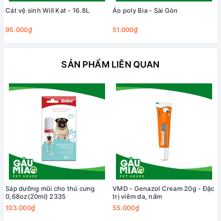
Cát vệ sinh Will Kat - 16.8L
Áo poly Bia - Sài Gòn
95.000₫
51.000₫
SẢN PHẨM LIÊN QUAN
Sáp dưỡng mũi cho thú cưng
VMD - Genazol Cream 20g - Đặc
0,68oz(20ml) 2335
trị viêm da, nấm
103.000₫
55.000₫