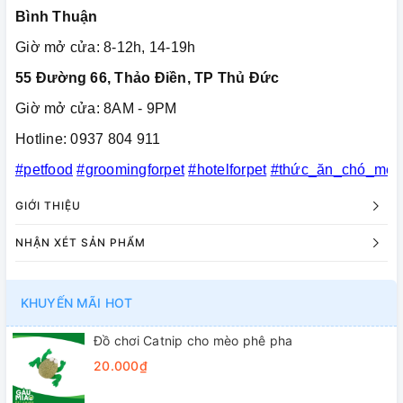
Bình Thuận
Giờ mở cửa: 8-12h, 14-19h
55 Đường 66, Thảo Điền, TP Thủ Đức
Giờ mở cửa: 8AM - 9PM
Hotline: 0937 804 911
#petfood
#groomingforpet
#hotelforpet
#thức_ăn_chó_mèo
GIỚI THIỆU
NHẬN XÉT SẢN PHẨM
KHUYẾN MÃI HOT
Đồ chơi Catnip cho mèo phê pha
20.000₫