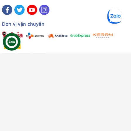
Đơn vị vận chuyển
Công ty TNHH Thương mại Dịch vụ Gâu Miao
Giấy chứng nhận ĐKDN số: 3401229674 do Sở KHĐT Bình
Thuận cấp ngày 10/01/2022
Giấy chứng nhận đủ điều kiện số: 06/GCN-KDT do Chi cục
Thú y Bình Thuận cấp ngày 18/01/2022