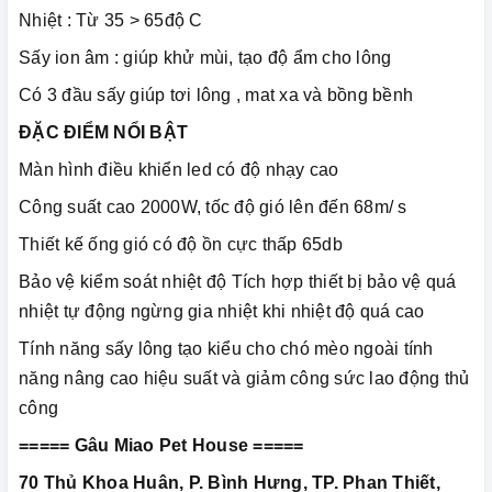
Nhiệt : Từ 35 > 65độ C
Sấy ion âm : giúp khử mùi, tạo độ ẩm cho lông
Có 3 đầu sấy giúp tơi lông , mat xa và bồng bềnh
ĐẶC ĐIỂM NỔI BẬT
Màn hình điều khiển led có độ nhạy cao
Công suất cao 2000W, tốc độ gió lên đến 68m/ s
Thiết kế ống gió có độ ồn cực thấp 65db
Bảo vệ kiểm soát nhiệt độ Tích hợp thiết bị bảo vệ quá
nhiệt tự động ngừng gia nhiệt khi nhiệt độ quá cao
Tính năng sấy lông tạo kiểu cho chó mèo ngoài tính
năng nâng cao hiệu suất và giảm công sức lao động thủ
công
===== Gâu Miao Pet House =====
70 Thủ Khoa Huân, P. Bình Hưng, TP. Phan Thiết,