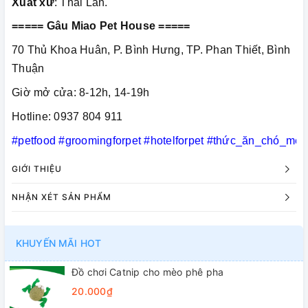
Xuất xứ
: Thái Lan.
===== Gâu Miao Pet House =====
70 Thủ Khoa Huân, P. Bình Hưng, TP. Phan Thiết, Bình
Thuận
Giờ mở cửa: 8-12h, 14-19h
Hotline: 0937 804 911
#petfood
#groomingforpet
#hotelforpet
#thức_ăn_chó_mèo
GIỚI THIỆU
NHẬN XÉT SẢN PHẨM
KHUYẾN MÃI HOT
Đồ chơi Catnip cho mèo phê pha
20.000₫