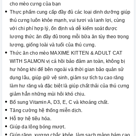
cho mèo cưng của bạn
Thực phẩm cung cấp đầy đủ các loại dinh dưỡng giúp
thú cưng luôn khỏe mạnh, vui tươi và lanh lợi, cùng
với chi phí hợp lý, ổn định và dễ kiểm soát được
lượng thức ăn đầy đủ trong mỗi bữa ăn tùy theo trọng
lượng, giống loài và tuổi của thú cưng.
Thức ăn cho mèo MAXIME KITTEN & ADULT CAT
WITH SALMON vị cá hồi bảo đảm an toàn, không bị
hư hỏng khi để bên ngoài và thời gian bảo quản sử
dụng lâu, giúp giữ vệ sinh, giảm sự tích tụ cao răng
làm hư răng và đặc biệt là giúp chất thải của thú cưng
giảm hẳn những mùi hôi khó chịu.
Bổ sung Vitamin A, D3, E, C và khoáng chất.
Tăng cường hệ thống miễn dịch.
Hỗ trợ hệ tiêu hóa.
Giúp da lông bóng mượt.
Giúp răng, xương chắc khỏe, làm sạch mảng bám cao