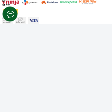
Công ty TNHH Thương mại Dịch vụ Gâu Miao
Giấy chứng nhận ĐKDN số: 3401229674 do Sở KHĐT Bình
Thuận cấp ngày 10/01/2022
Giấy chứng nhận đủ điều kiện số: 06/GCN-KDT do Chi cục
Thú y Bình Thuận cấp ngày 18/01/2022
© Bản quyền thuộc về
Công ty TNHH Thương mại Dịch vụ Gâu
Miao
Cung cấp bởi
Sapo