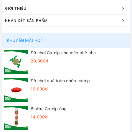
GIỚI THIỆU
NHẬN XÉT SẢN PHẨM
KHUYẾN MÃI HOT
Đồ chơi Catnip cho mèo phê pha
20.000₫
Đồ chơi quả trám chứa catnip
16.000₫
Bioline Catnip ống
14.000₫