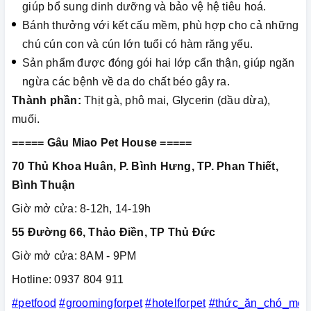
giúp bổ sung dinh dưỡng và bảo vệ hệ tiêu hoá.
Bánh thưởng với kết cấu mềm, phù hợp cho cả những
chú cún con và cún lớn tuổi có hàm răng yếu.
Sản phẩm được đóng gói hai lớp cẩn thận, giúp ngăn
ngừa các bệnh về da do chất béo gây ra.
Thành phần:
Thịt gà, phô mai, Glycerin (dầu dừa),
muối.
===== Gâu Miao Pet House =====
70 Thủ Khoa Huân, P. Bình Hưng, TP. Phan Thiết,
Bình Thuận
Giờ mở cửa: 8-12h, 14-19h
55 Đường 66, Thảo Điền, TP Thủ Đức
Giờ mở cửa: 8AM - 9PM
Hotline: 0937 804 911
#petfood
#groomingforpet
#hotelforpet
#thức_ăn_chó_mèo