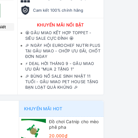
Cam kết 100% chính hãng
KHUYẾN MÃI NỔI BẬT
iết
🤩 GÂU MIAO KẾT HỢP TOPPET -
SIÊU SALE CỰC ĐỈNH 🤩
🎉 NGÀY HỘI EUROCHEF NUTRI PLUS
TẠI GÂU MIAO - CHỚP ƯU ĐÃI, CHỐT
ĐƠN NGAY
⚡️ DEAL HỜI THÁNG 9 - GÂU MIAO
ƯU ĐÃI "MUA 2 TẶNG 1"
🎉 BÙNG NỔ SALE SINH NHẬT 11
TUỔI - GÂU MIAO PET HOUSE TẶNG
BẠN LOẠT QUÀ KHỦNG 🎉
KHUYẾN MÃI HOT
Đồ chơi Catnip cho mèo
phê pha
20.000₫