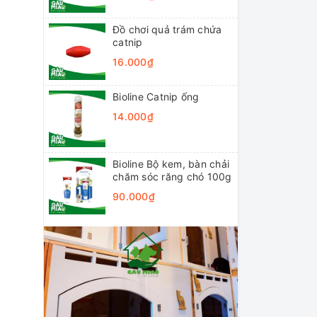
Đồ chơi quả trám chứa
catnip
16.000₫
Bioline Catnip ống
14.000₫
Bioline Bộ kem, bàn chải
chăm sóc răng chó 100g
90.000₫