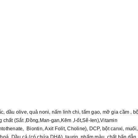
ấc, dầu olive, quả noni, nấm linh chi, tấm gạo, mỡ gia cầm , bộ
ng chất (Sắt ,Đồng,Man-gan,Kẽm ,I-ốt,Sê-Ien),Vitamin
henate, Biontin, Axit Folit, Choline), DCP, bột canxi, muối, 
hoá, Dầu cá (có chứa DHA), taurin, phẩm màu, chất hấp dẫn.