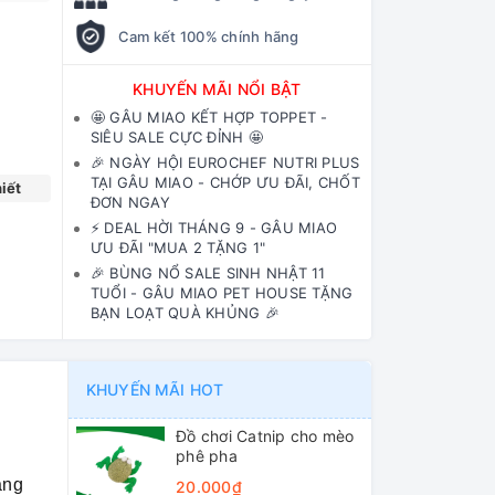
Cam kết 100% chính hãng
KHUYẾN MÃI NỔI BẬT
🤩 GÂU MIAO KẾT HỢP TOPPET -
SIÊU SALE CỰC ĐỈNH 🤩
🎉 NGÀY HỘI EUROCHEF NUTRI PLUS
TẠI GÂU MIAO - CHỚP ƯU ĐÃI, CHỐT
iết
ĐƠN NGAY
⚡️ DEAL HỜI THÁNG 9 - GÂU MIAO
ƯU ĐÃI "MUA 2 TẶNG 1"
🎉 BÙNG NỔ SALE SINH NHẬT 11
TUỔI - GÂU MIAO PET HOUSE TẶNG
BẠN LOẠT QUÀ KHỦNG 🎉
KHUYẾN MÃI HOT
Đồ chơi Catnip cho mèo
phê pha
ăng
20.000₫