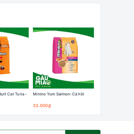
ult Cat Tuna -
Minino Yum Salmon-Cá hồi
Minino Yum Seafoo
33.000₫
33.000₫