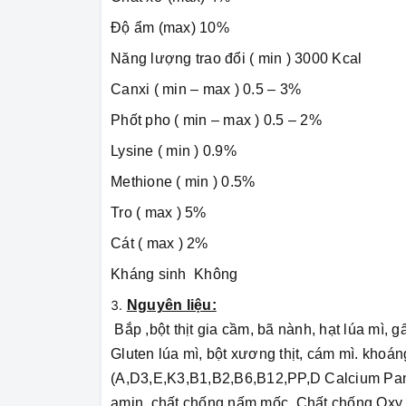
Độ ẩm (max) 10%
Năng lượng trao đổi ( min ) 3000 Kcal
Canxi ( min – max ) 0.5 – 3%
Phốt pho ( min – max ) 0.5 – 2%
Lysine ( min ) 0.9%
Methione ( min ) 0.5%
Tro ( max ) 5%
Cát ( max ) 2%
Kháng sinh Không
Nguyên liệu:
Bắp ,bột thịt gia cầm, bã nành, hạt lúa mì, g
Gluten lúa mì, bột xương thịt, cám mì. khoá
(A,D3,E,K3,B1,B2,B6,B12,PP,D Calcium Pantot
amin, chất chống nấm mốc, Chất chống Oxy 