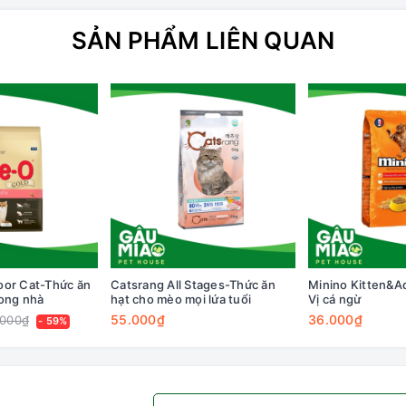
SẢN PHẨM LIÊN QUAN
oor Cat-Thức ăn
Catsrang All Stages-Thức ăn
Minino Kitten&Ad
rong nhà
hạt cho mèo mọi lứa tuổi
Vị cá ngừ
55.000₫
36.000₫
.000₫
- 59%