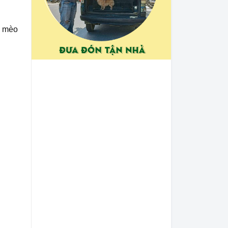
n mèo