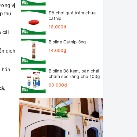
ương vị
Đồ chơi quả trám chứa
p thụ
catnip
16.000₫
 cải
Bioline Catnip ống
14.000₫
ễn dịch
o hấp
Bioline Bộ kem, bàn chải
chăm sóc răng chó 100g
90.000₫
cá,