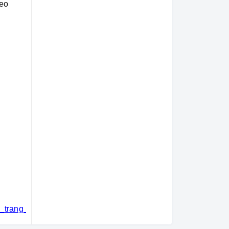
heo
i_trang_thú_cưng
#khách_sạn_thú_cưng