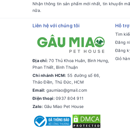
Nhận thông tin sản phẩm mới nhất, tin khuyến mã
nữa.
Liên hệ với chúng tôi
Hỗ trợ
Tìm ki
Đăng n
Đăng k
Giỏ hà
Địa chỉ:
70 Thủ Khoa Huân, Bình Hưng,
Phan Thiết, Bình Thuận
Chi nhánh HCM:
55 đường số 66,
Thảo Điền, Thủ Đức, HCM
Email:
gaumiao@gmail.com
Điện thoại:
0937 804 911
Zalo:
Gâu Miao Pet House