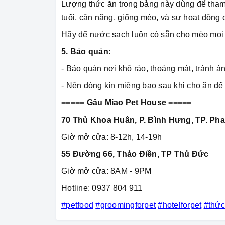
Lượng thức ăn trong bảng này dùng để tham 
tuổi, cân nặng, giống mèo, và sự hoạt động
Hãy để nước sạch luôn có sẵn cho mèo mọi 
5. Bảo quản:
- Bảo quản nơi khô ráo, thoáng mát, tránh án
- Nên đóng kín miệng bao sau khi cho ăn để 
===== Gâu Miao Pet House =====
70 Thủ Khoa Huân, P. Bình Hưng, TP. Pha
Giờ mở cửa: 8-12h, 14-19h
55 Đường 66, Thảo Điền, TP Thủ Đức
Giờ mở cửa: 8AM - 9PM
Hotline: 0937 804 911
#petfood
#groomingforpet
#hotelforpet
#thứ