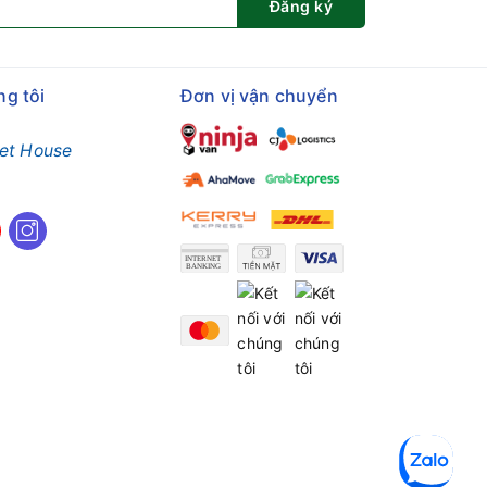
Đăng ký
ng tôi
Đơn vị vận chuyển
et House