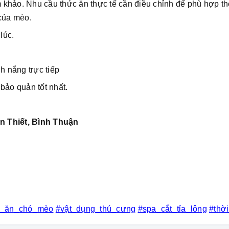
khảo. Nhu cầu thức ăn thực tế cần điều chỉnh để phù hợp t
 của mèo.
lúc.
h nắng trực tiếp
bảo quản tốt nhất.
n Thiết, Bình Thuận
c_ăn_chó_mèo
#vật_dụng_thú_cưng
#spa_cắt_tỉa_lông
#thờ