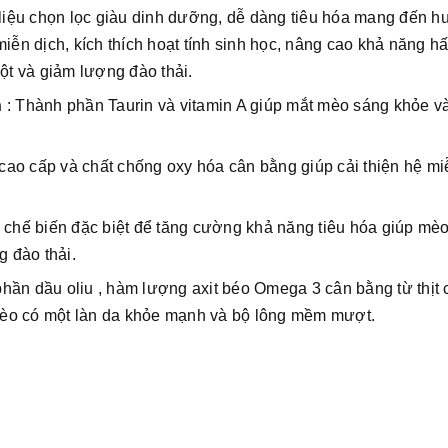
iệu chọn lọc giàu dinh dưỡng, dễ dàng tiêu hóa mang đến h
iễn dịch, kích thích hoạt tính sinh học, nâng cao khả năng hấ
t và giảm lượng đào thải.
h
: Thành phần Taurin và vitamin A giúp mắt mèo sáng khỏe và
ao cấp và chất chống oxy hóa cân bằng giúp cải thiện hệ mi
chế biến đặc biệt để tăng cường khả năng tiêu hóa giúp mè
g đào thải.
hần dầu oliu , hàm lượng axit béo Omega 3 cân bằng từ thịt 
mèo có một làn da khỏe mạnh và bộ lông mềm mượt.