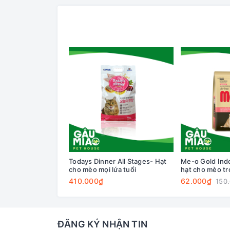
Todays Dinner All Stages- Hạt
Me-o Gold Ind
cho mèo mọi lứa tuổi
hạt cho mèo t
410.000₫
62.000₫
150
ĐĂNG KÝ NHẬN TIN