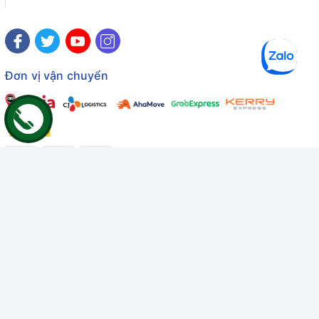
Đơn vị vận chuyển
Công ty TNHH Thương mại Dịch vụ Gâu Miao
Giấy chứng nhận ĐKDN số: 3401229674 do Sở KHĐT Bình
Thuận cấp ngày 10/01/2022
Giấy chứng nhận đủ điều kiện số: 06/GCN-KDT do Chi cục