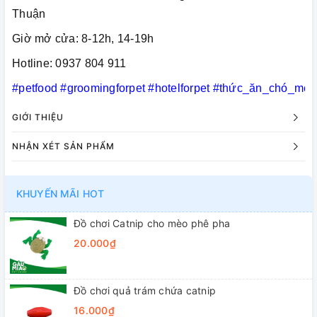
Thuận
Giờ mở cửa: 8-12h, 14-19h
Hotline: 0937 804 911
#petfood
#groomingforpet
#hotelforpet
#thức_ăn_chó_mèo
GIỚI THIỆU
NHẬN XÉT SẢN PHẨM
KHUYẾN MÃI HOT
Đồ chơi Catnip cho mèo phê pha
20.000₫
Đồ chơi quả trám chứa catnip
16.000₫