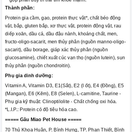
Thành phần:
Protein gia cầm, gạo, protein thực vật*, chất béo động
vật, bắp, gluten bắp, xơ thực vật, protein động vật, rau
diếp xoăn, dầu cá, dầu đậu nành, khoáng chất, men,
fructo-oligo-sacarit, men thủy phân (nguồn manno-oligo-
sacarit), dầu borage, giáp xác thủy phân (nguồn
glucosamine), chiết xuất cúc vạn thọ (nguồn lutein), sụn
thủy phân (nguồn chondroitin).
Phụ gia dinh dưỡng:
Vitamin A, Vitamin D3, E1(Sắt), E2 (I ốt), E4 (Đồng), E5
(Mangan), E6 (Kẽm), E8 (Selen), L-carnitine, Taurine -
Phụ gia kỹ thuật: Clinoptilolite - Chất chống oxi hóa.
*L.I.P.: Protein có độ tiêu hóa cao.
===== Gâu Miao Pet House =====
70 Thủ Khoa Huân, P. Bình Hưng, TP. Phan Thiết, Bình