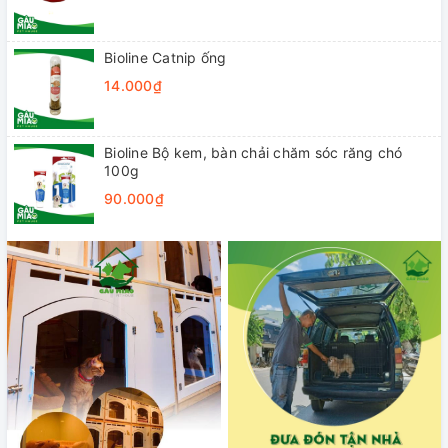
Bioline Catnip ống
14.000₫
Bioline Bộ kem, bàn chải chăm sóc răng chó
100g
90.000₫