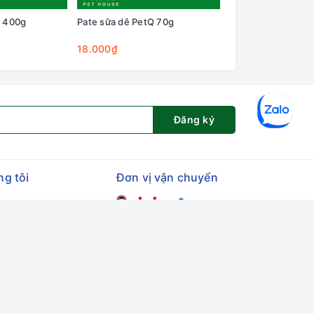
t 400g
Pate sữa dê PetQ 70g
Macaron PetQ D5 2
cho mèo con nhân
+ sữa dê
18.000₫
38.000₫
Đăng ký
ng tôi
Đơn vị vận chuyển
et House