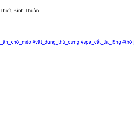
Thiết, Bình Thuận
c_ăn_chó_mèo
#vật_dụng_thú_cưng
#spa_cắt_tỉa_lông
#thờ