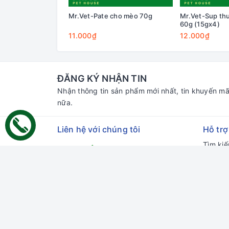
Mr.Vet-Pate cho mèo 70g
Mr.Vet-Sup th
60g (15gx4)
11.000₫
12.000₫
ĐĂNG KÝ NHẬN TIN
Nhận thông tin sản phẩm mới nhất, tin khuyến mã
nữa.
Liên hệ với chúng tôi
Hỗ trợ
Tìm ki
Đăng n
Đăng k
Giỏ hà
Địa chỉ:
70 Thủ Khoa Huân, Bình Hưng,
Phan Thiết, Bình Thuận
Chi nhánh HCM:
55 đường số 66,
Thảo Điền, Thủ Đức, HCM