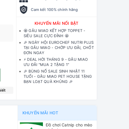
Cam kết 100% chính hãng
KHUYẾN MÃI NỔI BẬT
🤩 GÂU MIAO KẾT HỢP TOPPET -
SIÊU SALE CỰC ĐỈNH 🤩
🎉 NGÀY HỘI EUROCHEF NUTRI PLUS
TẠI GÂU MIAO - CHỚP ƯU ĐÃI, CHỐT
ĐƠN NGAY
⚡️ DEAL HỜI THÁNG 9 - GÂU MIAO
ƯU ĐÃI "MUA 2 TẶNG 1"
🎉 BÙNG NỔ SALE SINH NHẬT 11
TUỔI - GÂU MIAO PET HOUSE TẶNG
BẠN LOẠT QUÀ KHỦNG 🎉
iết
KHUYẾN MÃI HOT
Đồ chơi Catnip cho mèo