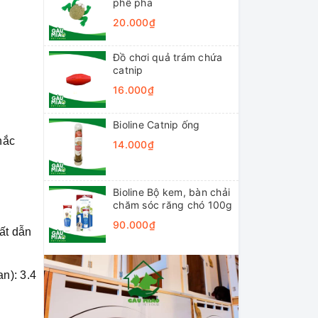
phê pha
20.000₫
Đồ chơi quả trám chứa
catnip
16.000₫
Bioline Catnip ống
hắc
14.000₫
Bioline Bộ kem, bàn chải
chăm sóc răng chó 100g
90.000₫
hất dẫn
n): 3.4