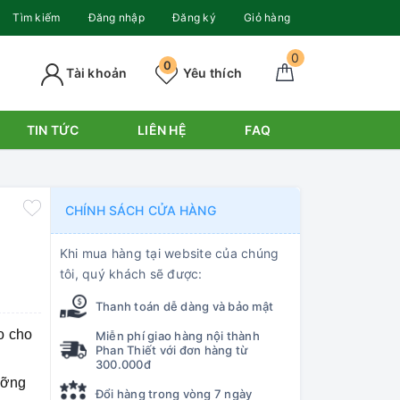
Tìm kiếm
Đăng nhập
Đăng ký
Giỏ hàng
0
0
Tài khoản
Yêu thích
TIN TỨC
LIÊN HỆ
FAQ
CHÍNH SÁCH CỬA HÀNG
Khi mua hàng tại website của chúng
tôi, quý khách sẽ được:
Thanh toán dễ dàng và bảo mật
o cho
Miễn phí giao hàng nội thành
Phan Thiết với đơn hàng từ
300.000đ
ưỡng
Đổi hàng trong vòng 7 ngày