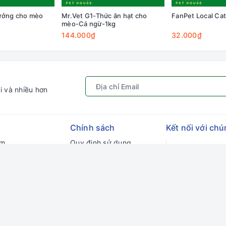
ưởng cho mèo
Mr.Vet G1-Thức ăn hạt cho
FanPet Local Ca
mèo-Cá ngừ-1kg
144.000₫
32.000₫
i và nhiều hơn
Chính sách
Kết nối với chú
ếm
Quy định sử dụng
Gâu Miao P
hập
Chính sách bảo mật
ý
Hướng dẫn đặt hàng &
thanh toán
ng
Chính sách vận chuyển
Chính sách đổi trả
Chính sách kiểm hàng