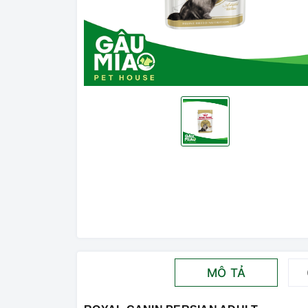
MÔ TẢ