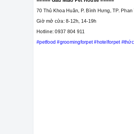
===== Gâu Miao Pet House =====
70 Thủ Khoa Huân, P. Bình Hưng, TP. Phan 
Giờ mở cửa: 8-12h, 14-19h
Hotline: 0937 804 911
#petfood
#groomingforpet
#hotelforpet
#thứ