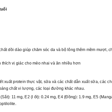
tuổi
chất dồi dào giúp chăm sóc da và bộ lông thêm mềm mượt, c
 thích vị giác cho mèo nhai và ăn nhiều hơn
ết xuất protein thực vật, sữa và các chất dẫn xuất sữa, các c
oáng chất vi lượng, các loại đường khác nhau.
Sắt): 11 mg, E2 (I ốt): 0.24 mg, E4 (Đồng): 1.9 mg, E5 (Manga
ptilolite.