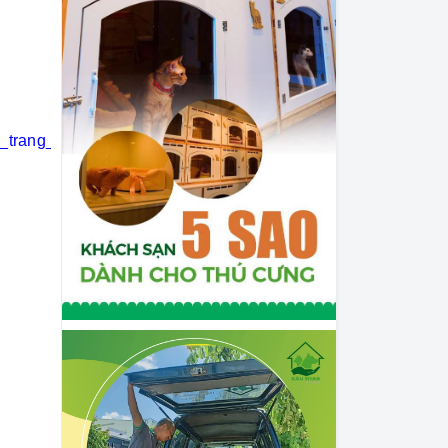
i_trang_thú_cưng
#khách_sạn_thú_cưng