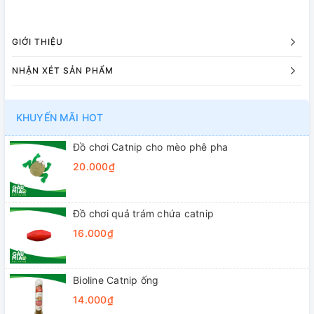
GIỚI THIỆU
NHẬN XÉT SẢN PHẨM
KHUYẾN MÃI HOT
Đồ chơi Catnip cho mèo phê pha
20.000₫
Đồ chơi quả trám chứa catnip
16.000₫
Bioline Catnip ống
14.000₫