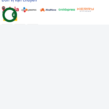
Đơn vị vận chuyển
Công ty TNHH Thương mại Dịch vụ Gâu Miao
Giấy chứng nhận ĐKDN số: 3401229674 do Sở KHĐT Bình
Thuận cấp ngày 10/01/2022
Giấy chứng nhận đủ điều kiện số: 06/GCN-KDT do Chi cục
Thú y Bình Thuận cấp ngày 18/01/2022
© Bản quyền thuộc về
Công ty TNHH Thương mại Dịch vụ Gâu
Miao