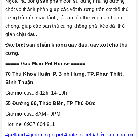
Ngoài ra, trong sản phẩm còn sử dụng những dưỡng
chất và thành phần giúp các vết thương trên cơ thể thú
cưng trở nên mau lành, tái tạo tổn thương da nhanh
chóng, giúp các bạn thú cưng không phải kéo dài thời
gian chịu đau.
Đặc biệt sản phẩm không gây đau, gây xót cho thú
cưng.
===== Gâu Miao Pet House =====
70 Thủ Khoa Huân, P. Bình Hưng, TP. Phan Thiết,
Bình Thuận
Giờ mở cửa: 8-12h, 14-19h
55 Đường 66, Thảo Điền, TP Thủ Đức
Giờ mở cửa: 8AM - 9PM
Hotline: 0937 804 911
#petfood
#groomingforpet
#hotelforpet
#thức_ăn_chó_mèo