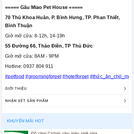
===== Gâu Miao Pet House =====
70 Thủ Khoa Huân, P. Bình Hưng, TP. Phan Thiết,
Bình Thuận
Giờ mở cửa: 8-12h, 14-19h
55 Đường 66, Thảo Điền, TP Thủ Đức
Giờ mở cửa: 8AM - 9PM
Hotline: 0937 804 911
#petfood
#groomingforpet
#hotelforpet
#thức_ăn_chó_mèo
GIỚI THIỆU
NHẬN XÉT SẢN PHẨM
KHUYẾN MÃI HOT
Đồ chơi Catnip cho mèo phê pha