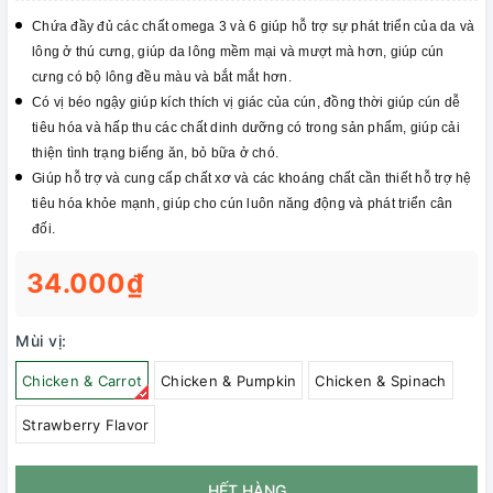
Chứa đầy đủ các chất omega 3 và 6 giúp hỗ trợ sự phát triển của da và
lông ở thú cưng, giúp da lông mềm mại và mượt mà hơn, giúp cún
cưng có bộ lông đều màu và bắt mắt hơn.
Có vị béo ngậy giúp kích thích vị giác của cún, đ
ồng thời giúp cún dễ
tiêu hóa và hấp thu các chất dinh dưỡng có trong sản phẩm, giúp cải
thiện tình trạng biếng ăn, bỏ bữa ở chó.
Giúp hỗ trợ và cung cấp chất xơ và các khoáng chất cần thiết hỗ trợ hệ
tiêu hóa khỏe mạnh, giúp cho cún luôn năng động và phát triển cân
đối.
34.000₫
Mùi vị:
Chicken & Carrot
Chicken & Pumpkin
Chicken & Spinach
Strawberry Flavor
HẾT HÀNG