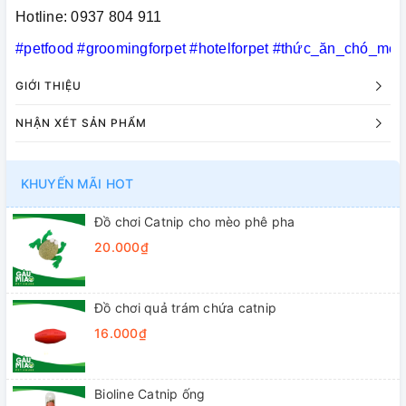
Hotline: 0937 804 911
#petfood
#groomingforpet
#hotelforpet
#thức_ăn_chó_mèo
GIỚI THIỆU
NHẬN XÉT SẢN PHẨM
KHUYẾN MÃI HOT
Đồ chơi Catnip cho mèo phê pha
20.000₫
Đồ chơi quả trám chứa catnip
16.000₫
Bioline Catnip ống