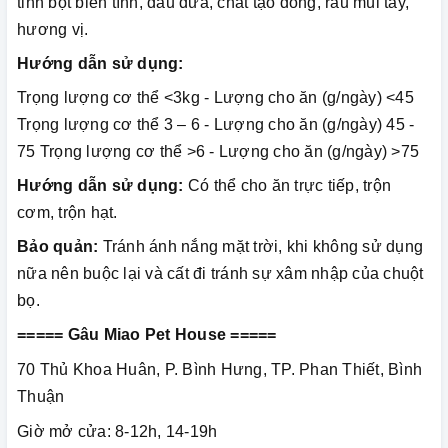
tinh bột biến tính, dầu dừa, chất tạo đông, rau mùi tây,
hương vị.
Hướng dẫn sử dụng:
Trọng lượng cơ thể <3kg - Lượng cho ăn (g/ngày) <45
Trọng lượng cơ thể 3 – 6 - Lượng cho ăn (g/ngày) 45 -
75 Trọng lượng cơ thể >6 - Lượng cho ăn (g/ngày) >75
Hướng dẫn sử dụng:
Có thể cho ăn trực tiếp, trộn
cơm, trộn hạt.
Bảo quản:
Tránh ánh nắng mặt trời, khi không sử dụng
nữa nên buộc lại và cất đi tránh sự xâm nhập của chuột
bọ.
===== Gâu Miao Pet House =====
70 Thủ Khoa Huân, P. Bình Hưng, TP. Phan Thiết, Bình
Thuận
Giờ mở cửa: 8-12h, 14-19h