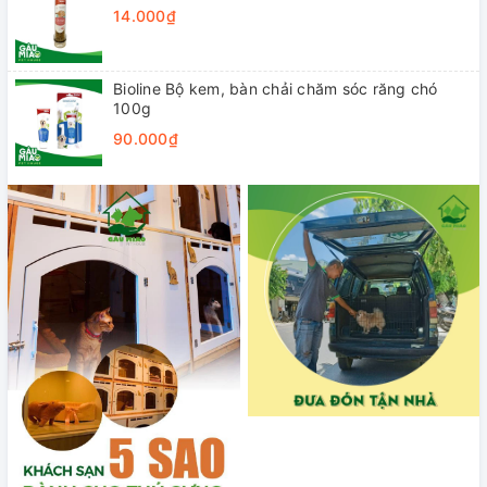
14.000₫
Bioline Bộ kem, bàn chải chăm sóc răng chó
100g
90.000₫