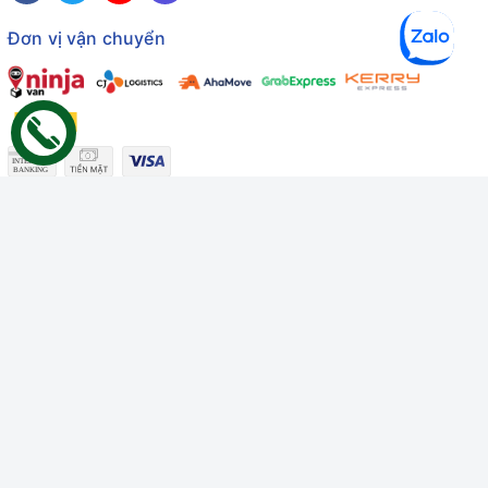
Đơn vị vận chuyển
Công ty TNHH Thương mại Dịch vụ Gâu Miao
Giấy chứng nhận ĐKDN số: 3401229674 do Sở KHĐT Bình
Thuận cấp ngày 10/01/2022
Giấy chứng nhận đủ điều kiện số: 06/GCN-KDT do Chi cục
Thú y Bình Thuận cấp ngày 18/01/2022