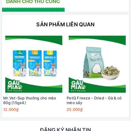
SẢN PHẨM LIÊN QUAN
Mr.Vet-Sup thưởng cho mèo
PetQ Freeze - Dried - Gà & cỏ
60g (15gx4)
mèo sấy
12.000₫
25.000₫
ĐĂNG KÝ NHẬN TIN