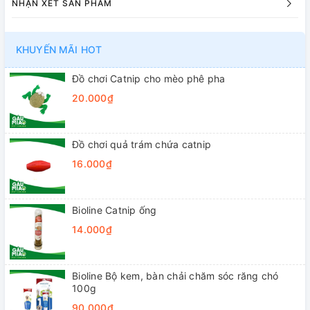
NHẬN XÉT SẢN PHẨM
KHUYẾN MÃI HOT
Đồ chơi Catnip cho mèo phê pha
20.000₫
Đồ chơi quả trám chứa catnip
16.000₫
Bioline Catnip ống
14.000₫
Bioline Bộ kem, bàn chải chăm sóc răng chó
100g
90.000₫