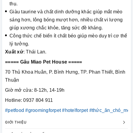
thụ.
Giàu taurine và chất dinh dưỡng khác giúp mắt mèo
sáng hơn, lông bóng mượt hơn, nhiều chất vi lượng
giúp xương chắc khỏe, tăng sức đề kháng.
Công thức chế biến ít chất béo giúp mèo duy trì cơ thể
lý tưởng.
Xuất xứ
: Thái Lan.
===== Gâu Miao Pet House =====
70 Thủ Khoa Huân, P. Bình Hưng, TP. Phan Thiết, Bình
Thuận
Giờ mở cửa: 8-12h, 14-19h
Hotline: 0937 804 911
#petfood
#groomingforpet
#hotelforpet
#thức_ăn_chó_mèo
GIỚI THIỆU