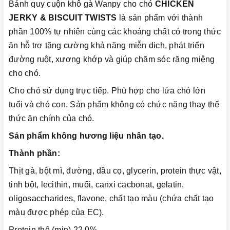
Bánh quy cuộn khô gà Wanpy cho chó
CHICKEN
JERKY & BISCUIT TWISTS
là sản phẩm với thành
phần 100% tự nhiên cùng các khoáng chất có trong thức
ăn hỗ trợ tăng cường khả năng miễn dịch, phát triển
đường ruột, xương khớp và giúp chăm sóc răng miệng
cho chó.
Cho chó sử dụng trực tiếp. Phù hợp cho lứa chó lớn
tuổi và chó con. Sản phẩm không có chức năng thay thế
thức ăn chính của chó.
Sản phẩm không hương liệu nhân tạo.
Thành phần:
Thịt gà, bột mì, đường, dầu cọ, glycerin, protein thực vật,
tinh bột, lecithin, muối, canxi cacbonat, gelatin,
oligosaccharides, flavone, chất tạo màu (chứa chất tạo
màu được phép của EC).
Protein thô (min) 22,0%