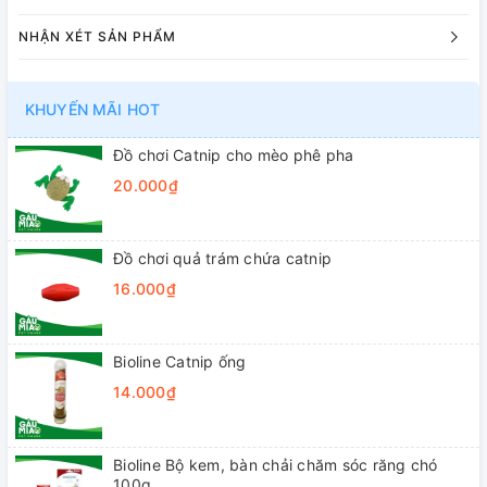
NHẬN XÉT SẢN PHẨM
KHUYẾN MÃI HOT
Đồ chơi Catnip cho mèo phê pha
20.000₫
Đồ chơi quả trám chứa catnip
16.000₫
Bioline Catnip ống
14.000₫
Bioline Bộ kem, bàn chải chăm sóc răng chó
100g