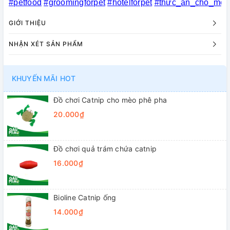
#petfood
#groomingforpet
#hotelforpet
#thức_ăn_chó_mèo
GIỚI THIỆU
NHẬN XÉT SẢN PHẨM
KHUYẾN MÃI HOT
Đồ chơi Catnip cho mèo phê pha
20.000₫
Đồ chơi quả trám chứa catnip
16.000₫
Bioline Catnip ống
14.000₫