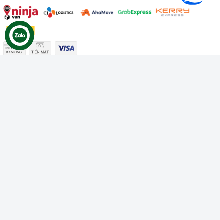
Công ty TNHH Thương mại Dịch vụ Gâu Miao
Giấy chứng nhận ĐKDN số: 3401229674 do Sở KHĐT Bình
Thuận cấp ngày 10/01/2022
Giấy chứng nhận đủ điều kiện số: 06/GCN-KDT do Chi cục
Thú y Bình Thuận cấp ngày 18/01/2022
© Bản quyền thuộc về
Công ty TNHH Thương mại Dịch vụ Gâu
Miao
Cung cấp bởi
Sapo