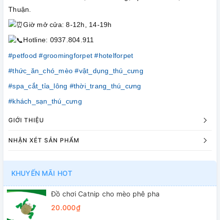
Thuận.
Giờ mở cửa: 8-12h, 14-19h
Hotline: 0937.804.911
#petfood
#groomingforpet
#hotelforpet
#thức_ăn_chó_mèo
#vật_dụng_thú_cưng
#spa_cắt_tỉa_lông
#thời_trang_thú_cưng
#khách_sạn_thú_cưng
GIỚI THIỆU
NHẬN XÉT SẢN PHẨM
KHUYẾN MÃI HOT
Đồ chơi Catnip cho mèo phê pha
20.000₫