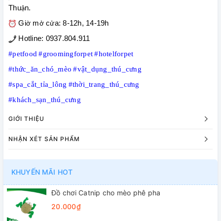
Thu
n.
ậ
Gi
m
c
a: 8-12h, 14-19h
ờ
ở
ử
Hotline: 0937.804.911
#petfood
#groomingforpet
#hotelforpet
#thức_ăn_chó_mèo
#vật_dụng_thú_cưng
#spa_cắt_tỉa_lông
#thời_trang_thú_cưng
#khách_sạn_thú_cưng
GIỚI THIỆU
NHẬN XÉT SẢN PHẨM
KHUYẾN MÃI HOT
Đồ chơi Catnip cho mèo phê pha
20.000₫