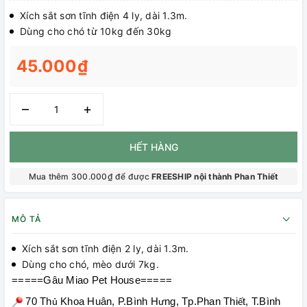
Xích sắt sơn tĩnh điện 4 ly, dài 1.3m.
Dùng cho chó từ 10kg đến 30kg
45.000₫
–
+
HẾT HÀNG
Mua thêm 300.000₫ để được
FREESHIP nội thành Phan Thiết
MÔ TẢ
Xích sắt sơn tĩnh điện 2 ly, dài 1.3m.
Dùng cho chó, mèo dưới 7kg.
=====Gâu Miao Pet House=====
70 Th
Khoa Huân, P.Bình H
ng, Tp.Phan Thi
t, T.Bình
ủ
ư
ế