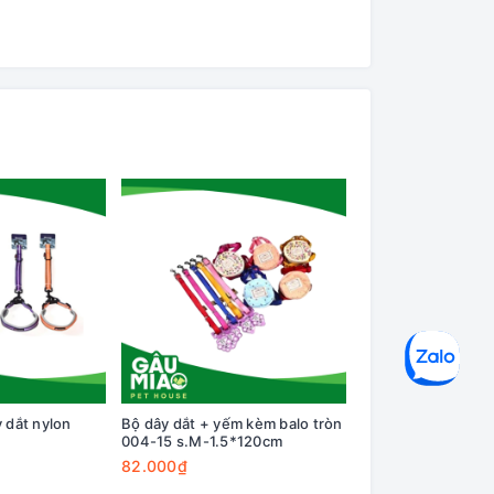
 dắt nylon
Bộ dây dắt + yếm kèm balo tròn
Dây dắt 1.5*120cm
004-15 s.M-1.5*120cm
(20x14x5cm) PD3
82.000₫
164.000₫