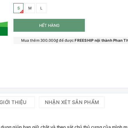
S
M
L
HẾT HÀNG
Mua thêm 300.000₫ để được
FREESHIP nội thành Phan Th
GIỚI THIỆU
NHẬN XÉT SẢN PHẨM
 dụng giúp bạn giữ chặt và theo sát chú thú cưng của mình m