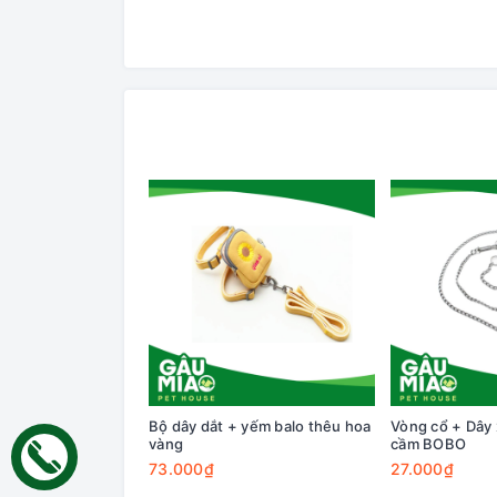
Bộ dây dắt + yếm balo thêu hoa
Vòng cổ + Dây x
vàng
cầm BOBO
73.000₫
27.000₫