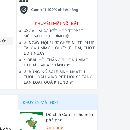
Cam kết 100% chính hãng
KHUYẾN MÃI NỔI BẬT
🤩 GÂU MIAO KẾT HỢP TOPPET -
SIÊU SALE CỰC ĐỈNH 🤩
iết
🎉 NGÀY HỘI EUROCHEF NUTRI PLUS
TẠI GÂU MIAO - CHỚP ƯU ĐÃI, CHỐT
ĐƠN NGAY
⚡️ DEAL HỜI THÁNG 9 - GÂU MIAO
ƯU ĐÃI "MUA 2 TẶNG 1"
🎉 BÙNG NỔ SALE SINH NHẬT 11
TUỔI - GÂU MIAO PET HOUSE TẶNG
BẠN LOẠT QUÀ KHỦNG 🎉
KHUYẾN MÃI HOT
Đồ chơi Catnip cho mèo
phê pha
20.000₫
à còn