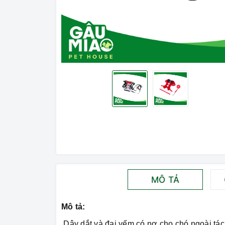
MÔ TẢ
Mô tả:
Dây dắt và đai yếm có nơ cho chó ngoài tác