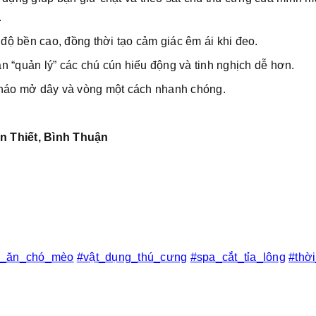
.
 độ bền cao, đồng thời tạo cảm giác êm ái khi đeo.
n “quản lý” các chú cún hiếu động và tinh nghịch dễ hơn.
 tháo mở dây và vòng một cách nhanh chóng.
n Thiết, Bình Thuận
c_ăn_chó_mèo
#vật_dụng_thú_cưng
#spa_cắt_tỉa_lông
#thờ