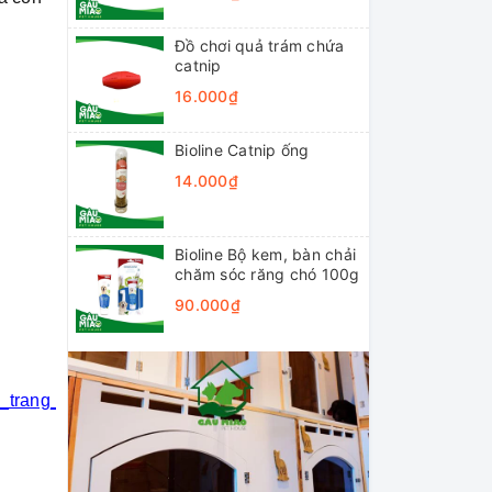
Đồ chơi quả trám chứa
catnip
16.000₫
Bioline Catnip ống
14.000₫
Bioline Bộ kem, bàn chải
chăm sóc răng chó 100g
90.000₫
i_trang_thú_cưng
#khách_sạn_thú_cưng