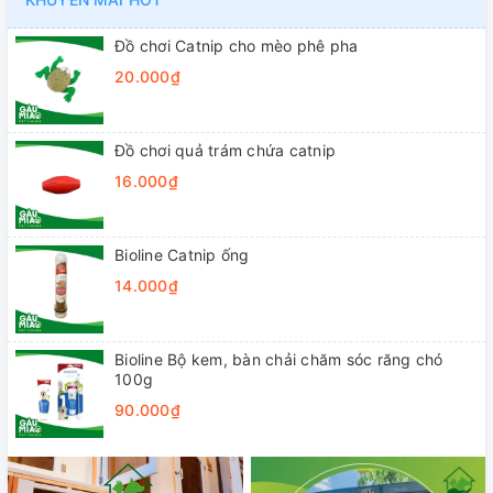
Đồ chơi Catnip cho mèo phê pha
20.000₫
Đồ chơi quả trám chứa catnip
16.000₫
Bioline Catnip ống
14.000₫
Bioline Bộ kem, bàn chải chăm sóc răng chó
100g
90.000₫