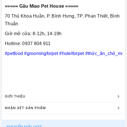
===== Gâu Miao Pet House =====
70 Thủ Khoa Huân, P. Bình Hưng, TP. Phan Thiết, Bình
Thuận
Giờ mở cửa: 8-12h, 14-19h
Hotline: 0937 804 911
#petfood
#groomingforpet
#hotelforpet
#thức_ăn_chó_mèo
GIỚI THIỆU
NHẬN XÉT SẢN PHẨM
KHUYẾN MÃI HOT