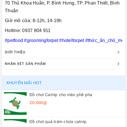
70 Thủ Khoa Huân, P. Bình Hưng, TP. Phan Thiết, Bình
Thuận
Giờ mở cửa: 8-12h, 14-19h
Hotline: 0937 804 911
#petfood
#groomingforpet
#hotelforpet
#thức_ăn_chó_mèo
GIỚI THIỆU
NHẬN XÉT SẢN PHẨM
KHUYẾN MÃI HOT
Đồ chơi Catnip cho mèo phê pha
20.000₫
Đồ chơi quả trám chứa catnip