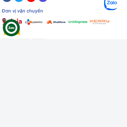
Đơn vị vận chuyển
Công ty TNHH Thương mại Dịch vụ Gâu Miao
Giấy chứng nhận ĐKDN số: 3401229674 do Sở KHĐT Bình
Thuận cấp ngày 10/01/2022
Giấy chứng nhận đủ điều kiện số: 06/GCN-KDT do Chi cục
Thú y Bình Thuận cấp ngày 18/01/2022