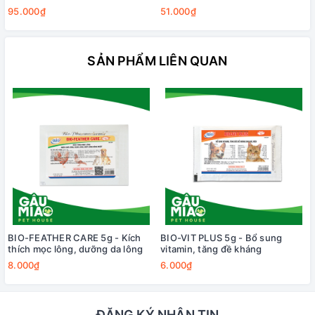
95.000₫
51.000₫
SẢN PHẨM LIÊN QUAN
BIO-FEATHER CARE 5g - Kích
BIO-VIT PLUS 5g - Bổ sung
thích mọc lông, dưỡng da lông
vitamin, tăng đề kháng
8.000₫
6.000₫
ĐĂNG KÝ NHẬN TIN