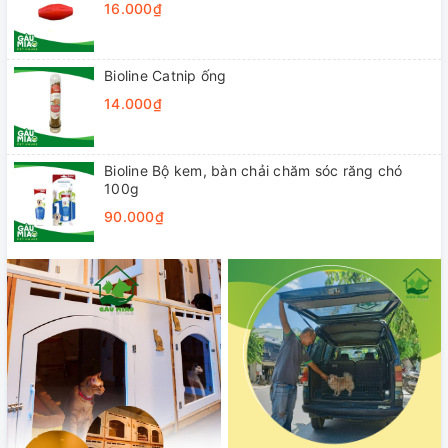
16.000₫
Bioline Catnip ống
14.000₫
Bioline Bộ kem, bàn chải chăm sóc răng chó
100g
90.000₫