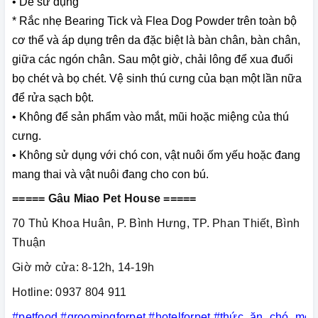
• Dễ sử dụng
* Rắc nhẹ Bearing Tick và Flea Dog Powder trên toàn bộ
cơ thể và áp dụng trên da đặc biệt là bàn chân, bàn chân,
giữa các ngón chân.
Sau một giờ, chải lông để xua đuổi
bọ chét và bọ chét.
Vệ sinh thú cưng của bạn một lần nữa
để rửa sạch bột.
• Không để sản phẩm vào mắt, mũi hoặc miệng của thú
cưng.
• Không sử dụng với chó con, vật nuôi ốm yếu hoặc đang
mang thai và vật nuôi đang cho con bú.
===== Gâu Miao Pet House =====
70 Thủ Khoa Huân, P. Bình Hưng, TP. Phan Thiết, Bình
Thuận
Giờ mở cửa: 8-12h, 14-19h
Hotline: 0937 804 911
#petfood
#groomingforpet
#hotelforpet
#thức_ăn_chó_mèo