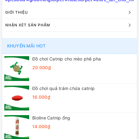
GIỚI THIỆU
NHẬN XÉT SẢN PHẨM
KHUYẾN MÃI HOT
Đồ chơi Catnip cho mèo phê pha
20.000₫
Đồ chơi quả trám chứa catnip
16.000₫
Bioline Catnip ống
14.000₫