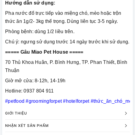
Hướng dẫn sử dụng:
Pha nước đổ trực tiếp vào miệng chó, mèo hoặc trộn
thức ăn 1g/2- 3kg thể trọng. Dùng liên tục 3-5 ngày.
Phòng bệnh: dùng 1/2 liều trên.
Chú ý: ngưng sử dụng trước 14 ngày trước khi sử dụng.
===== Gâu Miao Pet House =====
70 Thủ Khoa Huân, P. Bình Hưng, TP. Phan Thiết, Bình
Thuận
Giờ mở cửa: 8-12h, 14-19h
Hotline: 0937 804 911
#petfood
#groomingforpet
#hotelforpet
#thức_ăn_chó_mèo
GIỚI THIỆU
NHẬN XÉT SẢN PHẨM