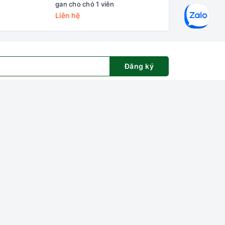
gan cho chó 1 viên
nhai 120ml
Liên hệ
69.000₫
Đăng ký
ng tôi
Đơn vị vận chuyển
et House