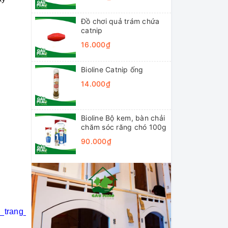
Đồ chơi quả trám chứa
catnip
16.000₫
Bioline Catnip ống
14.000₫
Bioline Bộ kem, bàn chải
chăm sóc răng chó 100g
90.000₫
i_trang_thú_cưng
#khách_sạn_thú_cưng