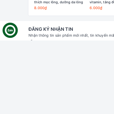
thích mọc lông, dưỡng da lông
vitamin, tăng 
8.000₫
6.000₫
ĐĂNG KÝ NHẬN TIN
Nhận thông tin sản phẩm mới nhất, tin khuyến mã
nữa.
Liên hệ với chúng tôi
Hỗ trợ
Tìm ki
Đăng n
Đăng k
Giỏ hà
Địa chỉ:
70 Thủ Khoa Huân, Bình Hưng,
Phan Thiết, Bình Thuận
Chi nhánh HCM:
55 đường số 66,
Thảo Điền, Thủ Đức, HCM
Email:
gaumiao@gmail.com