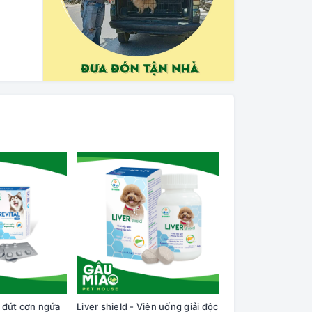
t đứt cơn ngứa
Liver shield - Viên uống giải độc
Bioline Xịt ngăn n