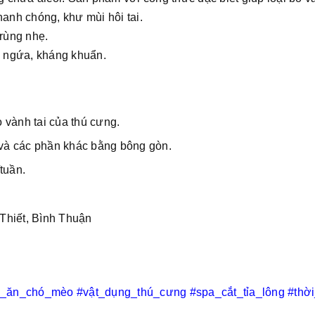
nhanh chóng, khư mùi hôi tai.
rùng nhẹ.
g ngứa, kháng khuẩn.
 vành tai của thú cưng.
i và các phần khác bằng bông gòn.
tuần.
Thiết, Bình Thuận
c_ăn_chó_mèo
#vật_dụng_thú_cưng
#spa_cắt_tỉa_lông
#thờ