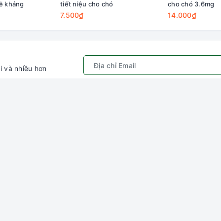
đề kháng
tiết niệu cho chó
cho chó 3.6mg
7.500₫
14.000₫
i và nhiều hơn
Chính sách
Kết nối với chú
ếm
Quy định sử dụng
Gâu Miao P
hập
Chính sách bảo mật
ý
Hướng dẫn đặt hàng &
thanh toán
ng
Chính sách vận chuyển
Chính sách đổi trả
Chính sách kiểm hàng