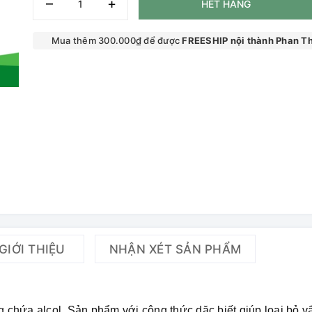
–
+
HẾT HÀNG
Mua thêm 300.000₫ để được
FREESHIP nội thành Phan Th
GIỚI THIỆU
NHẬN XÉT SẢN PHẨM
 chứa alcol. Sản phẩm với công thức dặc biết giúp loại bỏ v