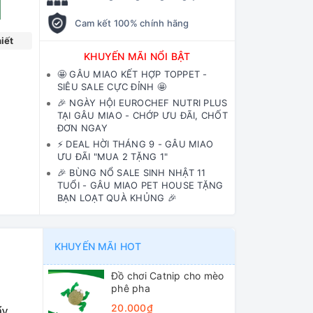
Cam kết 100% chính hãng
iết
KHUYẾN MÃI NỔI BẬT
🤩 GÂU MIAO KẾT HỢP TOPPET -
SIÊU SALE CỰC ĐỈNH 🤩
🎉 NGÀY HỘI EUROCHEF NUTRI PLUS
TẠI GÂU MIAO - CHỚP ƯU ĐÃI, CHỐT
ĐƠN NGAY
⚡️ DEAL HỜI THÁNG 9 - GÂU MIAO
ƯU ĐÃI "MUA 2 TẶNG 1"
🎉 BÙNG NỔ SALE SINH NHẬT 11
TUỔI - GÂU MIAO PET HOUSE TẶNG
BẠN LOẠT QUÀ KHỦNG 🎉
KHUYẾN MÃI HOT
Đồ chơi Catnip cho mèo
phê pha
20.000₫
ẩy