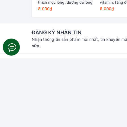
thích mọc lông, dưỡng da lông
vitamin, tăng 
8.000₫
6.000₫
ĐĂNG KÝ NHẬN TIN
Nhận thông tin sản phẩm mới nhất, tin khuyến mã
nữa.
Liên hệ với chúng tôi
Hỗ trợ
Tìm ki
Đăng n
Đăng k
Giỏ hà
Địa chỉ:
70 Thủ Khoa Huân, Bình Hưng,
Phan Thiết, Bình Thuận
Chi nhánh HCM:
55 đường số 66,
Thảo Điền, Thủ Đức, HCM
Email:
gaumiao@gmail.com