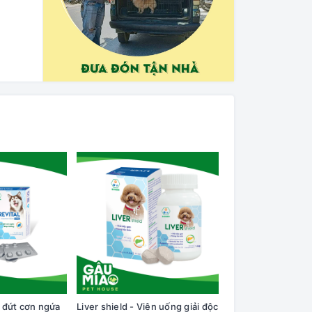
t đứt cơn ngứa
Liver shield - Viên uống giải độc
Bioline Xịt ngăn n