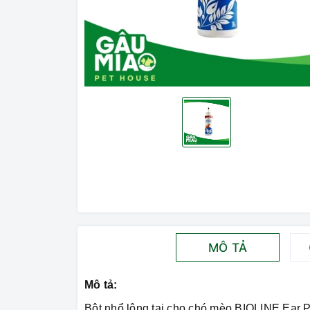
MÔ TẢ
Mô tả:
Bột nhổ lông tai cho chó mèo BIOLINE Ear P