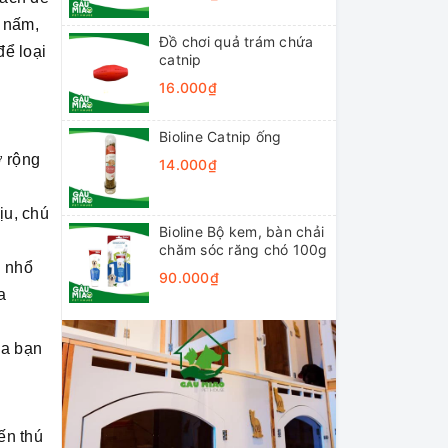
n nấm,
Đồ chơi quả trám chứa
ể loại
catnip
16.000₫
Bioline Catnip ống
ở rộng
14.000₫
ịu, chú
Bioline Bộ kem, bàn chải
chăm sóc răng chó 100g
i nhổ
90.000₫
a
ủa bạn
ến thú