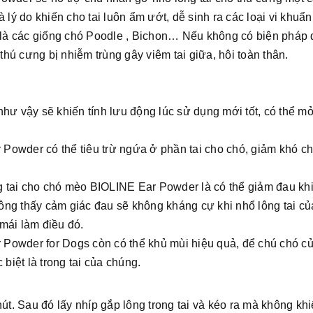
 lý do khiến cho tai luôn ẩm ướt, dễ sinh ra các loại vi khuẩ
 là các giống chó Poodle
, Bichon… Nếu không có biện pháp đ
thú cưng bị nhiễm trùng gây viêm tai giữa, hôi toàn thân.
ịn như vậy sẽ khiến tính lưu động lúc sử dụng mới tốt, có thể m
Powder có thể tiêu trừ ngứa ở phần tai cho chó, giảm khó ch
g tai cho chó mèo BIOLINE Ear Powder là có thể giảm đau kh
ông thấy cảm giác đau sẽ không kháng cự khi nhổ lông tai củ
 mái làm điều đó.
 Powder for Dogs còn có thể khủ mùi hiệu quả, để chú chó c
 biệt là trong tai của chúng.
út. Sau đó lấy nhíp gắp lông trong tai và kéo ra mà không khi