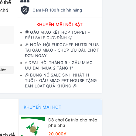
ó thể
Cam kết 100% chính hãng
 chó
KHUYẾN MÃI NỔI BẬT
🤩 GÂU MIAO KẾT HỢP TOPPET -
SIÊU SALE CỰC ĐỈNH 🤩
🎉 NGÀY HỘI EUROCHEF NUTRI PLUS
TẠI GÂU MIAO - CHỚP ƯU ĐÃI, CHỐT
ĐƠN NGAY
⚡️ DEAL HỜI THÁNG 9 - GÂU MIAO
ƯU ĐÃI "MUA 2 TẶNG 1"
iết
🎉 BÙNG NỔ SALE SINH NHẬT 11
TUỔI - GÂU MIAO PET HOUSE TẶNG
BẠN LOẠT QUÀ KHỦNG 🎉
KHUYẾN MÃI HOT
Đồ chơi Catnip cho mèo
phê pha
20.000₫
cách dễ