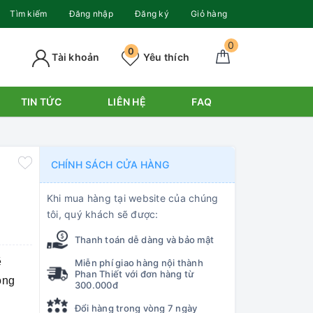
Tìm kiếm
Đăng nhập
Đăng ký
Giỏ hàng
0
0
Tài khoản
Yêu thích
TIN TỨC
LIÊN HỆ
FAQ
CHÍNH SÁCH CỬA HÀNG
Khi mua hàng tại website của chúng
tôi, quý khách sẽ được:
Thanh toán dễ dàng và bảo mật
ẽ
Miễn phí giao hàng nội thành
Phan Thiết với đơn hàng từ
ộng
300.000đ
Đổi hàng trong vòng 7 ngày