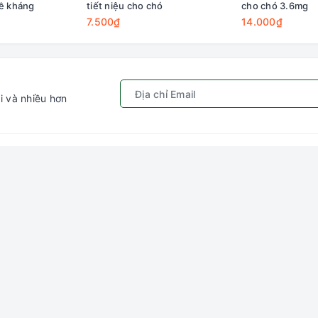
đề kháng
tiết niệu cho chó
cho chó 3.6mg
7.500₫
14.000₫
i và nhiều hơn
Chính sách
Kết nối với chú
ếm
Quy định sử dụng
Gâu Miao P
hập
Chính sách bảo mật
ý
Hướng dẫn đặt hàng &
thanh toán
ng
Chính sách vận chuyển
Chính sách đổi trả
Chính sách kiểm hàng