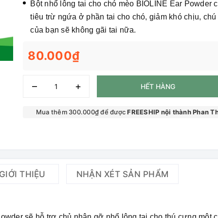
Bột nhổ lông tai cho chó mèo BIOLINE Ear Powder c
tiêu trừ ngứa ở phần tai cho chó, giảm khó chịu, chú
của bạn sẽ không gãi tai nữa.
80.000₫
–
+
HẾT HÀNG
Mua thêm 300.000₫ để được
FREESHIP nội thành Phan Th
GIỚI THIỆU
NHẬN XÉT SẢN PHẨM
owder sẽ hỗ trợ chủ nhân gỡ nhổ lông tai cho thú cưng một 