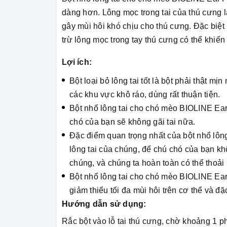
dàng hơn. Lông mọc trong tai của thú cưng là
gây mùi hôi khó chịu cho thú cưng. Đặc biệt
trừ lông mọc trong tay thú cưng có thể khiến 
Lợi ích:
Bột loại bỏ lông tai tốt là bột phải thật m
các khu vực khô ráo, dùng rất thuận tiện.
Bột nhổ lông tai cho chó mèo BIOLINE Ear 
chó của bạn sẽ không gãi tai nữa.
Đặc điểm quan trọng nhất của bột nhổ lôn
lông tai của chúng, để chú chó của bạn kh
chúng, và chúng ta hoàn toàn có thể thoải
Bột nhổ lông tai cho chó mèo BIOLINE Ear
giảm thiểu tối đa mùi hôi trên cơ thể và đặc
Hướng dẫn sử dụng:
Rắc bột vào lỗ tai thú cưng, chờ khoảng 1 ph