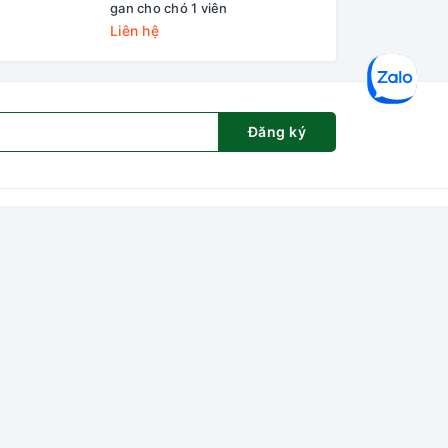
gan cho chó 1 viên
nhai 120ml
Liên hệ
69.000₫
Đăng ký
ng tôi
Đơn vị vận chuyển
et House