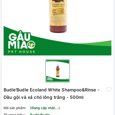
Budle’Budle Ecoland White Shampoo&Rinse -
Dầu gội và xả chó lông trắng - 500ml
Mã sản phẩm:
(Đang cập nhật...)
Thương hiệu:
Budle'Budle