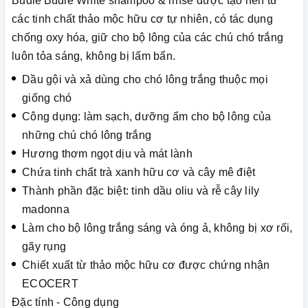
Budle'Budle White shampoo & rinse được tạo nên từ
các tinh chất thảo mộc hữu cơ tự nhiên, có tác dụng
chống oxy hóa, giữ cho bộ lông của các chú chó trắng
luôn tỏa sáng, không bị lấm bẩn.
Dầu gội và xả dùng cho chó lông trắng thuộc mọi
giống chó
Công dụng: làm sạch, dưỡng ẩm cho bộ lông của
những chú chó lông trắng
Hương thơm ngọt dịu và mát lành
Chứa tinh chất trà xanh hữu cơ và cây mê điệt
Thành phần đặc biệt: tinh dầu oliu và rễ cây lily
madonna
Làm cho bộ lông trắng sáng và óng ả, không bị xơ rối,
gãy rụng
Chiết xuất từ thảo mộc hữu cơ được chứng nhận
ECOCERT
Đặc tính - Công dụng