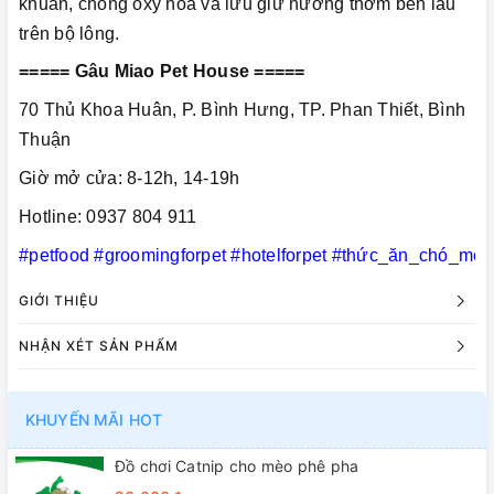
khuẩn, chống oxy hóa và lưu giữ hương thơm bền lâu
trên bộ lông.
===== Gâu Miao Pet House =====
70 Thủ Khoa Huân, P. Bình Hưng, TP. Phan Thiết, Bình
Thuận
Giờ mở cửa: 8-12h, 14-19h
Hotline: 0937 804 911
#petfood
#groomingforpet
#hotelforpet
#thức_ăn_chó_mèo
GIỚI THIỆU
NHẬN XÉT SẢN PHẨM
KHUYẾN MÃI HOT
Đồ chơi Catnip cho mèo phê pha