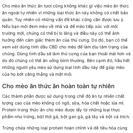
Cho mèo ăn thức ăn tươi cũng không khác gì việc mèo ăn thức
ăn ngoài tự nhiên vì những loại thức ăn này không có chất bảo
quản. Tuy nhiên có những vấn đề khác cũng cần được lưu ý.
Nếu bạn mới đem mèo về nhà và để mèo tiếp xúc với môi
trường mới, chúng có thể bị lo lắng và điều này có thể ảnh
hưởng đến cảm giác thèm ăn của thú cưng. Do đó, bạn có thể
xem xét dùng tinh dầu CBD cho mèo để làm dịu tâm trạng của
chúng. Dùng tinh dầu sẽ làm thú cưng của bạn thoải mái hơn và
do đó chúng có thể ăn uống bình thường. Bên cạnh đó, hầu hết
những người yêu mèo sử dụng loại tinh dầu này để giúp mèo
của họ bớt căng thẳng và mệt mỏi.
Cho mèo ăn thức ăn hoàn toàn tự nhiên
Các thành phần được sử dụng trong chế độ ăn tự nhiên chất
lượng cao của mèo không có ngô, sữa, hóa chất hoặc lúa mì.
Protein trong thức ăn cho mèo được lấy từ những loại thực
phẩm như trứng, bột thịt gà, bột gan gà, gà tây và bột cá trích.
Trứng chứa những loại protein hoàn chỉnh và dễ tiêu hóa cùng