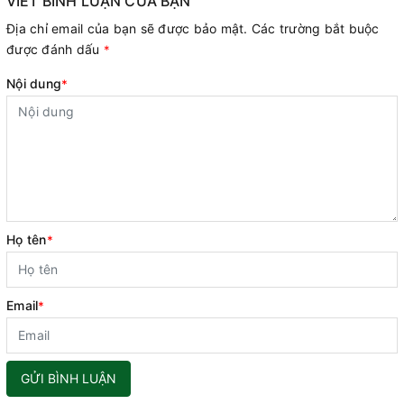
VIẾT BÌNH LUẬN CỦA BẠN
Địa chỉ email của bạn sẽ được bảo mật. Các trường bắt buộc
được đánh dấu
*
Nội dung
*
Họ tên
*
Email
*
GỬI BÌNH LUẬN