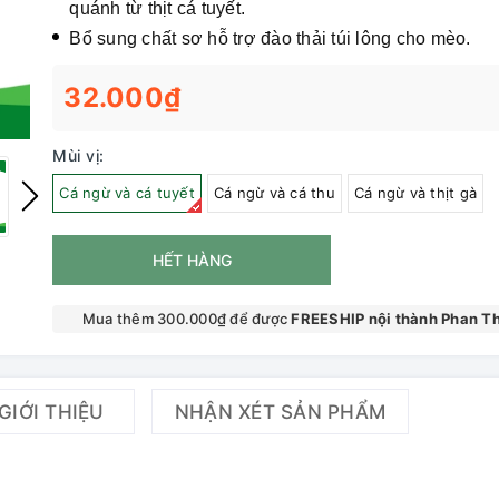
quánh từ thịt cá tuyết.
Bổ sung chất sơ hỗ trợ đào thải túi lông cho mèo.
32.000₫
Mùi vị:
Cá ngừ và cá tuyết
Cá ngừ và cá thu
Cá ngừ và thịt gà
HẾT HÀNG
Mua thêm 300.000₫ để được
FREESHIP nội thành Phan Th
GIỚI THIỆU
NHẬN XÉT SẢN PHẨM