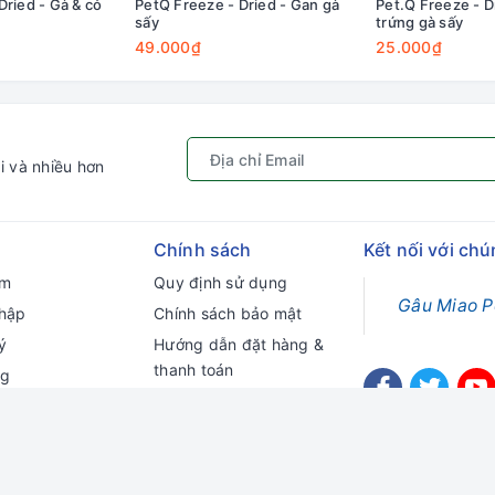
Dried - Gà & cỏ
PetQ Freeze - Dried - Gan gà
Pet.Q Freeze - D
sấy
trứng gà sấy
49.000₫
25.000₫
i và nhiều hơn
Chính sách
Kết nối với chú
ếm
Quy định sử dụng
Gâu Miao P
hập
Chính sách bảo mật
ý
Hướng dẫn đặt hàng &
thanh toán
ng
Chính sách vận chuyển
Chính sách đổi trả
Chính sách kiểm hàng