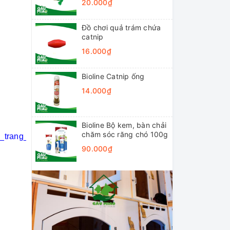
20.000₫
Đồ chơi quả trám chứa
catnip
16.000₫
Bioline Catnip ống
14.000₫
Bioline Bộ kem, bàn chải
chăm sóc răng chó 100g
i_trang_thú_cưng
#khách_sạn_thú_cưng
90.000₫