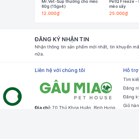
Mr.Vet-Sup thưởng cho mèo
PetQ Freeze - 
60g (15gx4)
mèo sấy
12.000₫
25.000₫
ĐĂNG KÝ NHẬN TIN
Nhận thông tin sản phẩm mới nhất, tin khuyến mã
nữa.
Liên hệ với chúng tôi
Hỗ trợ
Tìm ki
Đăng n
Đăng k
Giỏ hà
Địa chỉ:
70 Thủ Khoa Huân, Bình Hưng,
Phan Thiết, Bình Thuận
Chi nhánh HCM:
55 đường số 66,
Thảo Điền, Thủ Đức, HCM