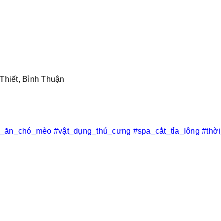
Thiết, Bình Thuận
c_ăn_chó_mèo
#vật_dụng_thú_cưng
#spa_cắt_tỉa_lông
#thờ