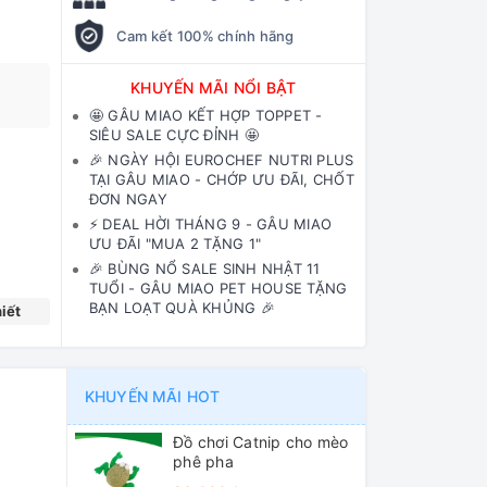
Cam kết 100% chính hãng
KHUYẾN MÃI NỔI BẬT
🤩 GÂU MIAO KẾT HỢP TOPPET -
SIÊU SALE CỰC ĐỈNH 🤩
🎉 NGÀY HỘI EUROCHEF NUTRI PLUS
TẠI GÂU MIAO - CHỚP ƯU ĐÃI, CHỐT
ĐƠN NGAY
⚡️ DEAL HỜI THÁNG 9 - GÂU MIAO
ƯU ĐÃI "MUA 2 TẶNG 1"
🎉 BÙNG NỔ SALE SINH NHẬT 11
TUỔI - GÂU MIAO PET HOUSE TẶNG
BẠN LOẠT QUÀ KHỦNG 🎉
iết
KHUYẾN MÃI HOT
Đồ chơi Catnip cho mèo
phê pha