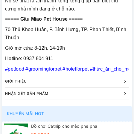
Nó sẽ phát ra âm thanh keng keng giúp bạn biết thú
cưng nhà mình đang ở chỗ nào.
===== Gâu Miao Pet House =====
70 Thủ Khoa Huân, P. Bình Hưng, TP. Phan Thiết, Bình
Thuận
Giờ mở cửa: 8-12h, 14-19h
Hotline: 0937 804 911
#petfood
#groomingforpet
#hotelforpet
#thức_ăn_chó_mèo
GIỚI THIỆU
NHẬN XÉT SẢN PHẨM
KHUYẾN MÃI HOT
Đồ chơi Catnip cho mèo phê pha