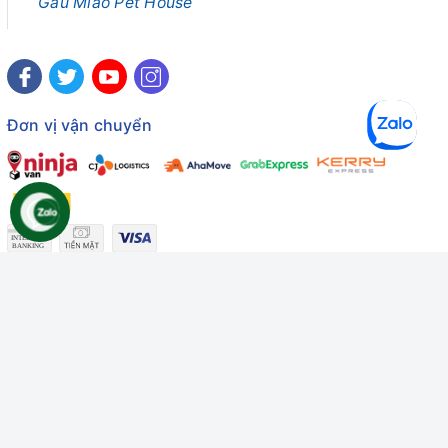
Gâu Miao Pet House
Đơn vị vận chuyển
Công ty TNHH Thương mại Dịch vụ Gâu Miao
Giấy chứng nhận ĐKDN số: 3401229674 do Sở KHĐT Bình
Thuận cấp ngày 10/01/2022