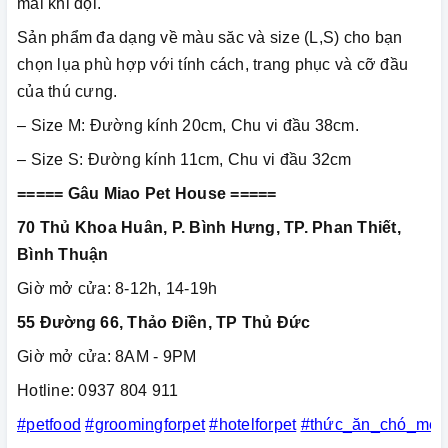
mái khi đội.
Sản phẩm đa dạng về màu săc và size (L,S) cho bạn
chọn lụa phù hợp với tính cách, trang phục và cỡ đầu
của thú cưng.
– Size M: Đường kính 20cm, Chu vi đầu 38cm.
– Size S: Đường kính 11cm, Chu vi đầu 32cm
===== Gâu Miao Pet House =====
70 Thủ Khoa Huân, P. Bình Hưng, TP. Phan Thiết,
Bình Thuận
Giờ mở cửa: 8-12h, 14-19h
55 Đường 66, Thảo Điền, TP Thủ Đức
Giờ mở cửa: 8AM - 9PM
Hotline: 0937 804 911
#petfood
#groomingforpet
#hotelforpet
#thức_ăn_chó_mèo