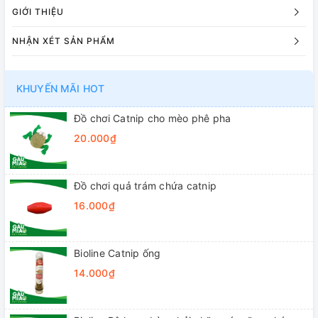
GIỚI THIỆU
NHẬN XÉT SẢN PHẨM
KHUYẾN MÃI HOT
Đồ chơi Catnip cho mèo phê pha
20.000₫
Đồ chơi quả trám chứa catnip
16.000₫
Bioline Catnip ống
14.000₫