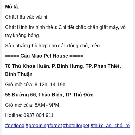
Mô tả:
Chất liệu vải: vải nỉ
Chất Hình in/ hình thêu: Chi tiết chắc chắn giặt máy, vò
tay không hỏng.
Sản phẩm phù hợp cho các dòng chó, mèo
===== Gâu Miao Pet House =====
70 Thủ Khoa Huân, P. Bình Hưng, TP. Phan Thiết,
Bình Thuận
Giờ mở cửa: 8-12h, 14-19h
55 Đường 66, Thảo Điền, TP Thủ Đức
Giờ mở cửa: 8AM - 9PM
Hotline: 0937 804 911
#petfood
#groomingforpet
#hotelforpet
#thức_ăn_chó_mèo