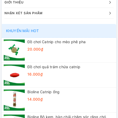
GIỚI THIỆU
NHẬN XÉT SẢN PHẨM
KHUYẾN MÃI HOT
Đồ chơi Catnip cho mèo phê pha
20.000₫
Đồ chơi quả trám chứa catnip
16.000₫
Bioline Catnip ống
14.000₫
Bioline Bộ kem, bàn chải chăm sóc răng chó