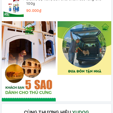
100g
90.000₫
CÙNG THƯƠNG HIỆU
YUDOG