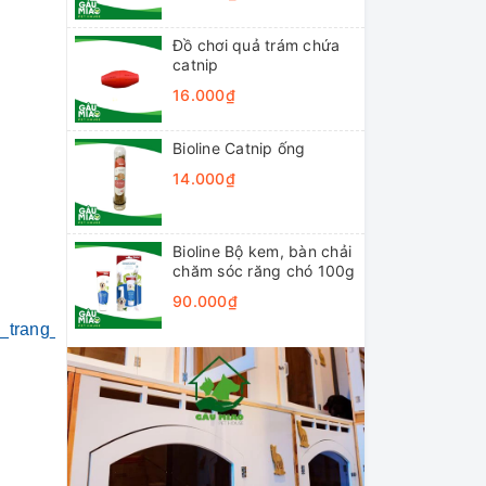
Đồ chơi quả trám chứa
catnip
16.000₫
Bioline Catnip ống
14.000₫
Bioline Bộ kem, bàn chải
chăm sóc răng chó 100g
90.000₫
i_trang_thú_cưng
#khách_sạn_thú_cưng