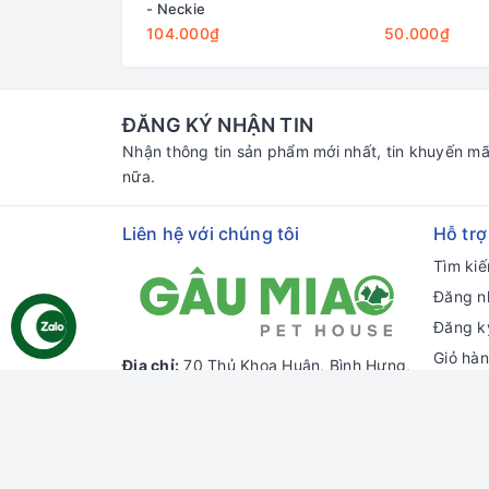
- Neckie
104.000₫
50.000₫
ĐĂNG KÝ NHẬN TIN
Nhận thông tin sản phẩm mới nhất, tin khuyến mã
nữa.
Liên hệ với chúng tôi
Hỗ trợ
Tìm ki
Đăng n
Đăng k
Giỏ hà
Địa chỉ:
70 Thủ Khoa Huân, Bình Hưng,
Phan Thiết, Bình Thuận
Chi nhánh HCM:
55 đường số 66,
Thảo Điền, Thủ Đức, HCM
Email:
gaumiao@gmail.com