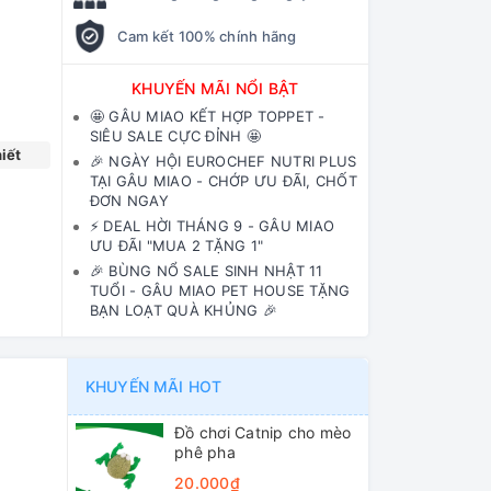
Cam kết 100% chính hãng
KHUYẾN MÃI NỔI BẬT
🤩 GÂU MIAO KẾT HỢP TOPPET -
SIÊU SALE CỰC ĐỈNH 🤩
iết
🎉 NGÀY HỘI EUROCHEF NUTRI PLUS
TẠI GÂU MIAO - CHỚP ƯU ĐÃI, CHỐT
ĐƠN NGAY
⚡️ DEAL HỜI THÁNG 9 - GÂU MIAO
ƯU ĐÃI "MUA 2 TẶNG 1"
🎉 BÙNG NỔ SALE SINH NHẬT 11
TUỔI - GÂU MIAO PET HOUSE TẶNG
BẠN LOẠT QUÀ KHỦNG 🎉
KHUYẾN MÃI HOT
Đồ chơi Catnip cho mèo
phê pha
20.000₫