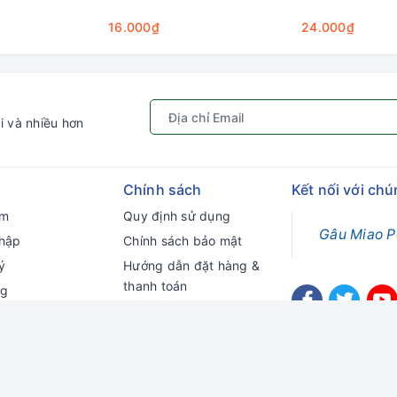
16.000₫
24.000₫
i và nhiều hơn
Chính sách
Kết nối với chú
ếm
Quy định sử dụng
Gâu Miao P
hập
Chính sách bảo mật
ý
Hướng dẫn đặt hàng &
thanh toán
ng
Chính sách vận chuyển
Chính sách đổi trả
Chính sách kiểm hàng