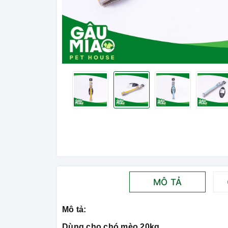
MÔ TẢ
Mô tả:
Dùng cho chó mèo 20kg