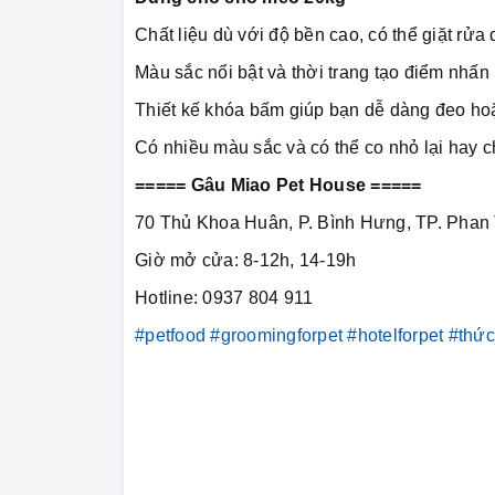
Chất liệu dù với độ bền cao, có thể giặt r
Màu sắc nổi bật và thời trang tạo điểm nhấn 
Thiết kế khóa bấm giúp bạn dễ dàng đeo ho
Có nhiều màu sắc và có thể co nhỏ lại hay c
===== Gâu Miao Pet House =====
70 Thủ Khoa Huân, P. Bình Hưng, TP. Phan 
Giờ mở cửa: 8-12h, 14-19h
Hotline: 0937 804 911
#petfood
#groomingforpet
#hotelforpet
#thứ