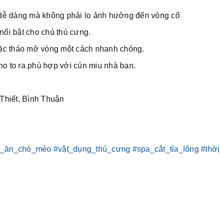
ửa dễ dàng mà không phải lo ảnh hưởng đến vòng cổ
nổi bật cho chú thú cưng.
ặc tháo mở vòng một cách nhanh chóng.
ho to ra phù hợp với cún miu nhà bạn.
Thiết, Bình Thuận
c_ăn_chó_mèo
#vật_dụng_thú_cưng
#spa_cắt_tỉa_lông
#thờ