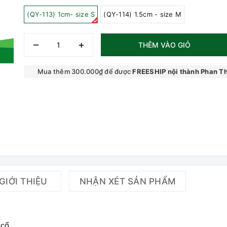
(QY-113) 1cm- size S
(QY-114) 1.5cm - size M
–
+
THÊM VÀO GIỎ
Mua thêm 300.000₫ để được
FREESHIP nội thành Phan Th
GIỚI THIỆU
NHẬN XÉT SẢN PHẨM
 cổ.