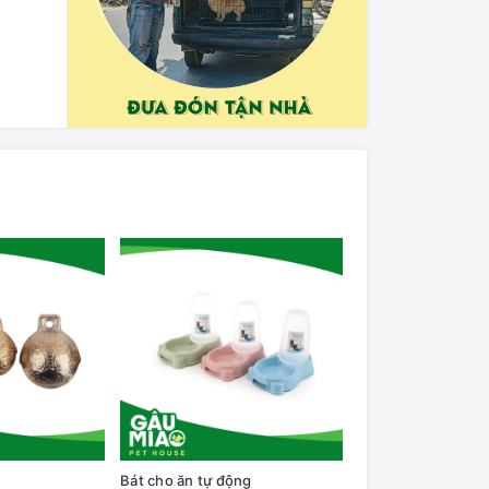
Bát cho ăn tự động
Cây lăn lông trên q