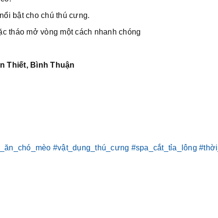
nổi bật cho chú thú cưng.
oặc tháo mở vòng một cách nhanh chóng
n Thiết, Bình Thuận
c_ăn_chó_mèo
#vật_dụng_thú_cưng
#spa_cắt_tỉa_lông
#thờ