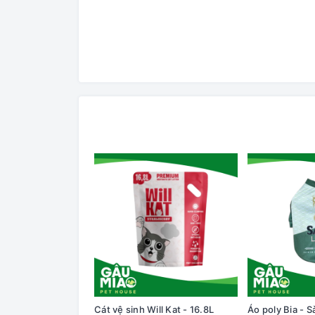
Cát vệ sinh Will Kat - 16.8L
Áo poly Bia - S