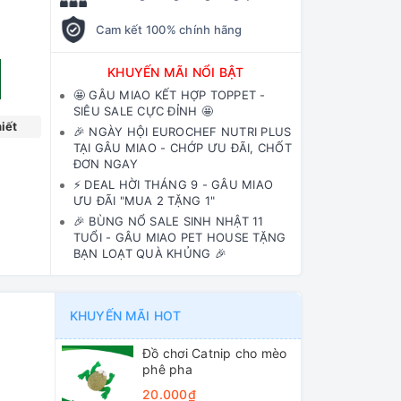
Cam kết 100% chính hãng
KHUYẾN MÃI NỔI BẬT
🤩 GÂU MIAO KẾT HỢP TOPPET -
SIÊU SALE CỰC ĐỈNH 🤩
iết
🎉 NGÀY HỘI EUROCHEF NUTRI PLUS
TẠI GÂU MIAO - CHỚP ƯU ĐÃI, CHỐT
ĐƠN NGAY
⚡️ DEAL HỜI THÁNG 9 - GÂU MIAO
ƯU ĐÃI "MUA 2 TẶNG 1"
🎉 BÙNG NỔ SALE SINH NHẬT 11
TUỔI - GÂU MIAO PET HOUSE TẶNG
BẠN LOẠT QUÀ KHỦNG 🎉
KHUYẾN MÃI HOT
Đồ chơi Catnip cho mèo
phê pha
20.000₫