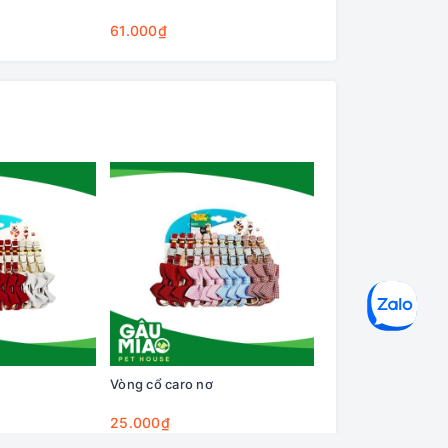
Cleaning Base
61.000₫
75.000₫
Vòng cổ caro nơ
Mảnh ghép vòng c
cưng
25.000₫
1.000₫