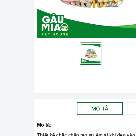
MÔ TẢ
Mô tả:
Thiết kế chắc chắn tạo sự êm ái khi đeo vào