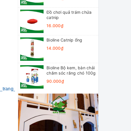
Đồ chơi quả trám chứa
catnip
16.000₫
Bioline Catnip ống
14.000₫
Bioline Bộ kem, bàn chải
chăm sóc răng chó 100g
90.000₫
i_trang_thú_cưng
#khách_sạn_thú_cưng