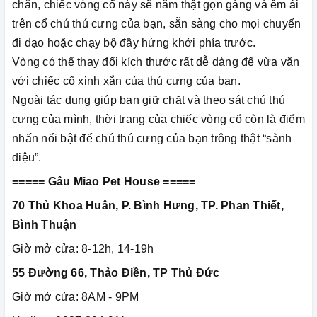
chắn, chiếc vòng cổ này sẽ nằm thật gọn gàng và êm ái
trên cổ chú thú cưng của bạn, sẵn sàng cho mọi chuyến
đi dạo hoặc chạy bộ đầy hứng khởi phía trước.
Vòng có thể thay đổi kích thước rất dễ dàng để vừa vặn
với chiếc cổ xinh xắn của thú cưng của bạn.
Ngoài tác dụng giúp bạn giữ chặt và theo sát chú thú
cưng của mình, thời trang của chiếc vòng cổ còn là điểm
nhấn nổi bật để chú thú cưng của bạn trông thật “sành
điệu”.
===== Gâu Miao Pet House =====
70 Thủ Khoa Huân, P. Bình Hưng, TP. Phan Thiết,
Bình Thuận
Giờ mở cửa: 8-12h, 14-19h
55 Đường 66, Thảo Điền, TP Thủ Đức
Giờ mở cửa: 8AM - 9PM