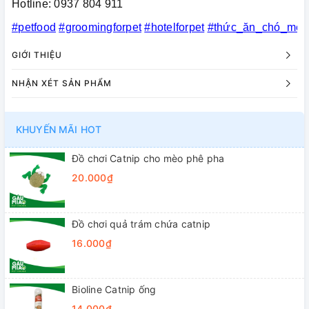
Hotline: 0937 804 911
#petfood
#groomingforpet
#hotelforpet
#thức_ăn_chó_mèo
GIỚI THIỆU
NHẬN XÉT SẢN PHẨM
KHUYẾN MÃI HOT
Đồ chơi Catnip cho mèo phê pha
20.000₫
Đồ chơi quả trám chứa catnip
16.000₫
Bioline Catnip ống
14.000₫