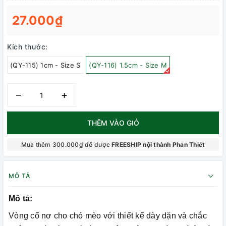
27.000₫
Kích thước:
(QY-115) 1cm - Size S
(QY-116) 1.5cm - Size M
–
+
THÊM VÀO GIỎ
Mua thêm 300.000₫ để được
FREESHIP nội thành Phan Thiết
MÔ TẢ
Mô tả:
Vòng cổ nơ cho chó mèo với thiết kế dày dặn và chắc