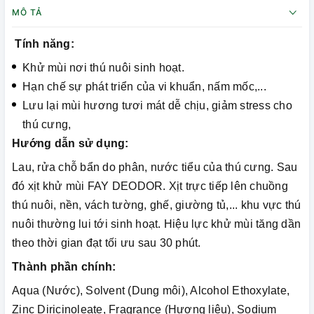
MÔ TẢ
Tính năng:
Khử mùi nơi thú nuôi sinh hoạt.
Hạn chế sự phát triển của vi khuẩn, nấm mốc,...
Lưu lại mùi hương tươi mát dễ chịu, giảm stress cho
thú cưng,
Hướng dẫn sử dụng:
Lau, rửa chỗ bẩn do phân, nước tiểu của thú cưng. Sau
đó xịt khử mùi FAY DEODOR. Xịt trực tiếp lên chuồng
thú nuôi, nền, vách tường, ghế, giường tủ,... khu vực thú
nuôi thường lui tới sinh hoạt. Hiệu lực khử mùi tăng dần
theo thời gian đạt tối ưu sau 30 phút.
Thành phần chính:
Aqua (Nước), Solvent (Dung môi), Alcohol Ethoxylate,
Zinc Diricinoleate, Fragrance (Hương liệu), Sodium