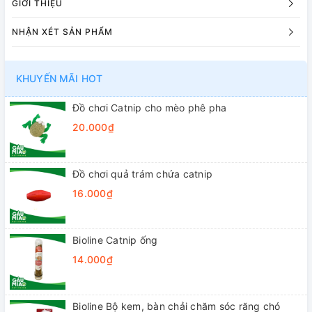
GIỚI THIỆU
NHẬN XÉT SẢN PHẨM
KHUYẾN MÃI HOT
Đồ chơi Catnip cho mèo phê pha
20.000₫
Đồ chơi quả trám chứa catnip
16.000₫
Bioline Catnip ống
14.000₫
Bioline Bộ kem, bàn chải chăm sóc răng chó