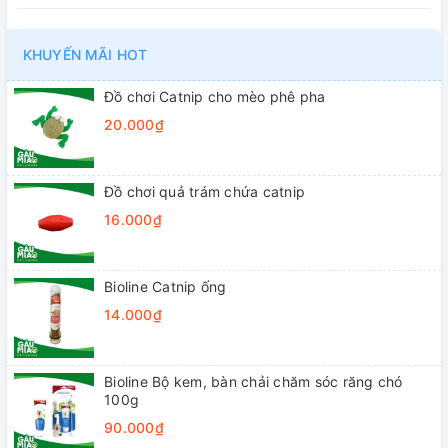
KHUYẾN MÃI HOT
Đồ chơi Catnip cho mèo phê pha
20.000₫
Đồ chơi quả trám chứa catnip
16.000₫
Bioline Catnip ống
14.000₫
Bioline Bộ kem, bàn chải chăm sóc răng chó
100g
90.000₫