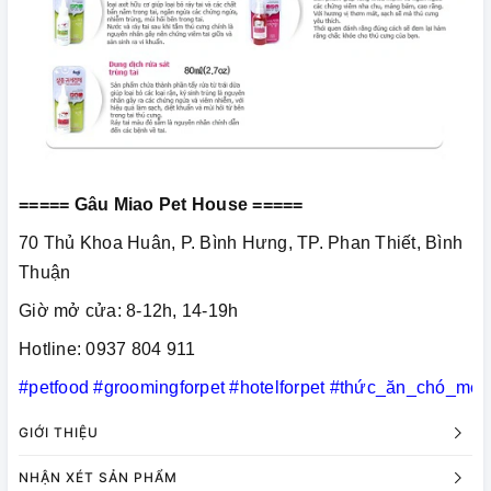
===== Gâu Miao Pet House =====
70 Thủ Khoa Huân, P. Bình Hưng, TP. Phan Thiết, Bình
Thuận
Giờ mở cửa: 8-12h, 14-19h
Hotline: 0937 804 911
#petfood
#groomingforpet
#hotelforpet
#thức_ăn_chó_mèo
GIỚI THIỆU
NHẬN XÉT SẢN PHẨM