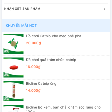
NHẬN XÉT SẢN PHẨM
KHUYẾN MÃI HOT
Đồ chơi Catnip cho mèo phê pha
20.000₫
Đồ chơi quả trám chứa catnip
16.000₫
Bioline Catnip ống
14.000₫
Bioline Bộ kem, bàn chải chăm sóc răng chó
100g