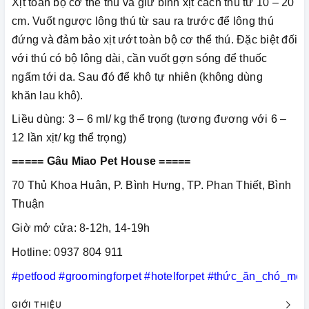
Xịt toàn bộ cơ thể thú và giữ bình xịt cách thú từ 10 – 20
cm. Vuốt ngược lông thú từ sau ra trước để lông thú
đứng và đảm bảo xịt ướt toàn bộ cơ thể thú. Đặc biệt đối
với thú có bộ lông dài, cần vuốt gợn sóng để thuốc
ngấm tới da. Sau đó để khô tự nhiên (không dùng
khăn lau khô).
Liều dùng: 3 – 6 ml/ kg thể trọng (tương đương với 6 –
12 lần xịt/ kg thể trọng)
===== Gâu Miao Pet House =====
70 Thủ Khoa Huân, P. Bình Hưng, TP. Phan Thiết, Bình
Thuận
Giờ mở cửa: 8-12h, 14-19h
Hotline: 0937 804 911
#petfood
#groomingforpet
#hotelforpet
#thức_ăn_chó_mèo
GIỚI THIỆU