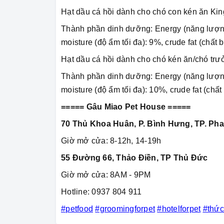
Hạt dầu cá hồi dành cho chó con kén ăn Kin
Thành phần dinh dưỡng: Energy (năng lượng 
moisture (độ ẩm tối đa): 9%, crude fat (chất 
Hạt dầu cá hồi dành cho chó kén ăn/chó trưởn
Thành phần dinh dưỡng: Energy (năng lượng 
moisture (độ ẩm tối đa): 10%, crude fat (chất
===== Gâu Miao Pet House =====
70 Thủ Khoa Huân, P. Bình Hưng, TP. Pha
Giờ mở cửa: 8-12h, 14-19h
55 Đường 66, Thảo Điền, TP Thủ Đức
Giờ mở cửa: 8AM - 9PM
Hotline: 0937 804 911
#petfood
#groomingforpet
#hotelforpet
#thứ