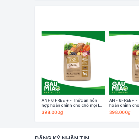
ANF 6 FREE + - Thức ăn hỗn
ANF 6FREE+ - 
hợp hoàn chỉnh cho chó mọi lứa
hoàn chỉnh cho
tuổi vị Vịt và Cá hồi 1.6kg
vị Cá hồi với Cá
398.000₫
398.000₫
ĐĂNG KÝ NHẬN TIN