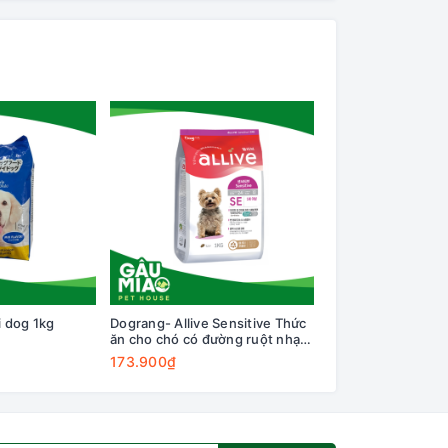
i dog 1kg
Dograng- Allive Sensitive Thức
Ganador Adult do
ăn cho chó có đường ruột nhạy
Beef
cảm
173.900₫
19.500₫