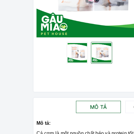
MÔ TẢ
Mô tả:
Cá cơm là một nguồn chất béo và protein tốt