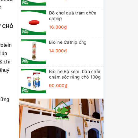
à
Đồ chơi quả trám chứa
catnip
Ợ CHÓ
16.000₫
Bioline Catnip ống
rotein
14.000₫
giúp
& chi
 thuỷ
Bioline Bộ kem, bàn chải
chăm sóc răng chó 100g
90.000₫
những