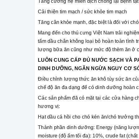
Tăng cường hệ miễn dịch chống lại bệnh tật
Cải thiện tim mạch / sức khỏe tim mạch
Tăng cân khỏe mạnh, đặc biệt là đối với chó
Mang đến cho thú cưng Việt Nam trải nghiệ
tẩm dầu chân không loại bỏ hoàn toàn tình tr
lượng bữa ăn cũng như mức độ thèm ăn ở c
LUÔN CUNG CẤP ĐỦ NƯỚC SẠCH VÀ PA
DINH DƯỠNG, NGĂN NGỪA NGUY CƠ SỎ
Điều chỉnh lượng thức ăn khô tùy sức ăn củ
chế độ ăn đa dạng để có dinh dưỡng hoàn ch
Các sản phẩm đã có mặt tại các cửa hàng chi
hương vị:
Hạt dầu cá hồi cho chó kén ăn/chó trưởng t
Thành phần dinh dưỡng: Energy (năng lượng 
moisture (độ ẩm tối đa): 10%, crude fat (chất