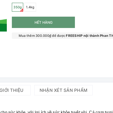
350g
1.4kg
HẾT HÀNG
Mua thêm 300.000₫ để được
FREESHIP nội thành Phan Th
GIỚI THIỆU
NHẬN XÉT SẢN PHẨM
 cho sức khỏe, với lợi ích về sức khỏe tuyệt vời. Cá cơm tươ