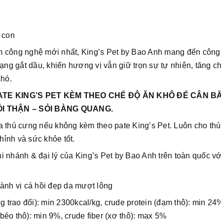
 con
m công nghệ mới nhất, King’s Pet by Bao Anh mang đến côn
ạng gắt dầu, khiến hương vị vẫn giữ trọn sự tự nhiên, tăng c
hó.
TE KING’S PET KÈM THEO CHẾ ĐỘ ĂN KHÔ ĐỂ CÂN B
I THẬN – SỎI BÀNG QUANG.
a thú cưng nếu không kèm theo pate King’s Pet. Luôn cho th
ỉnh và sức khỏe tốt.
 nhánh & đại lý của King’s Pet by Bao Anh trên toàn quốc vớ
hành vị cá hồi đẹp da mượt lông
trao đổi): min 2300kcal/kg, crude protein (đạm thô): min 24
 béo thô): min 9%, crude fiber (xơ thô): max 5%