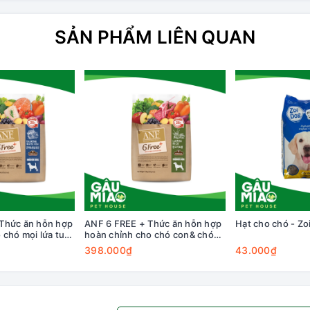
SẢN PHẨM LIÊN QUAN
Thức ăn hỗn hợp
ANF 6 FREE + Thức ăn hỗn hợp
Hạt cho chó - Zo
 chó mọi lứa tuổi
hoàn chỉnh cho chó con& chó
 thịt trắng
lớn 1.6kg
398.000₫
43.000₫