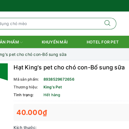
ẢN PHẨM
KHUYẾN MÃI
HOTEL FOR PET
ing's pet cho chó con-Bổ sung sữa
Hạt King's pet cho chó con-Bổ sung sữa
Mã sản phẩm:
8938529672656
Thương hiệu:
King's Pet
Tình trạng:
Hết hàng
40.000₫
Kích thước: