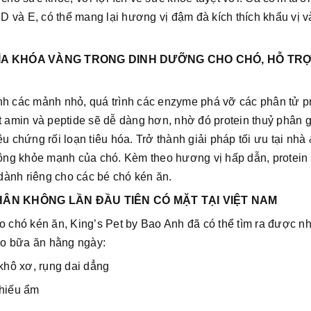
 D và E, có thể mang lại hương vị đậm đà kích thích khẩu vị v
ÌA KHÓA VÀNG TRONG DINH DƯỠNG CHO CHÓ, HỖ TR
nh các mảnh nhỏ, quá trình các enzyme phá vỡ các phân tử p
t amin và peptide sẽ dễ dàng hơn, nhờ đó protein thuỷ phân 
u chứng rối loạn tiêu hóa. Trở thành giải pháp tối ưu tại nhà 
không khỏe mạnh của chó. Kèm theo hương vị hấp dẫn, protein
ành riêng cho các bé chó kén ăn.
ÂN KHÔNG LẦN ĐẦU TIÊN CÓ MẶT TẠI VIỆT NAM
ho chó kén ăn, King’s Pet by Bao Anh đã có thể tìm ra được 
vào bữa ăn hằng ngày:
hô xơ, rụng dai dẳng
thiếu ẩm