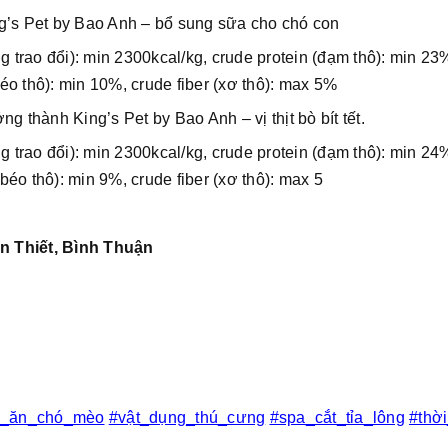
g’s Pet by Bao Anh – bổ sung sữa cho chó con
trao đổi): min 2300kcal/kg, crude protein (đạm thô): min 23
béo thô): min 10%, crude fiber (xơ thô): max 5%
g thành King’s Pet by Bao Anh – vị thịt bò bít tết.
trao đổi): min 2300kcal/kg, crude protein (đạm thô): min 24
 béo thô): min 9%, crude fiber (xơ thô): max 5
n Thiết, Bình Thuận
c_ăn_chó_mèo
#vật_dụng_thú_cưng
#spa_cắt_tỉa_lông
#thờ