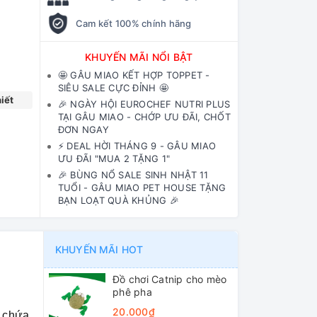
Cam kết 100% chính hãng
KHUYẾN MÃI NỔI BẬT
🤩 GÂU MIAO KẾT HỢP TOPPET -
SIÊU SALE CỰC ĐỈNH 🤩
iết
🎉 NGÀY HỘI EUROCHEF NUTRI PLUS
TẠI GÂU MIAO - CHỚP ƯU ĐÃI, CHỐT
ĐƠN NGAY
⚡️ DEAL HỜI THÁNG 9 - GÂU MIAO
ƯU ĐÃI "MUA 2 TẶNG 1"
🎉 BÙNG NỔ SALE SINH NHẬT 11
TUỔI - GÂU MIAO PET HOUSE TẶNG
BẠN LOẠT QUÀ KHỦNG 🎉
KHUYẾN MÃI HOT
Đồ chơi Catnip cho mèo
phê pha
20.000₫
i chứa