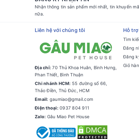
Nhận thông tin sản phẩm mới nhất, tin khuyến mã
nữa.
Liên hệ với chúng tôi
Hỗ trợ
Tìm ki
Đăng n
Đăng k
Giỏ hà
Địa chỉ:
70 Thủ Khoa Huân, Bình Hưng,
Phan Thiết, Bình Thuận
Chi nhánh HCM:
55 đường số 66,
Thảo Điền, Thủ Đức, HCM
Email:
gaumiao@gmail.com
Điện thoại:
0937 804 911
Zalo:
Gâu Miao Pet House