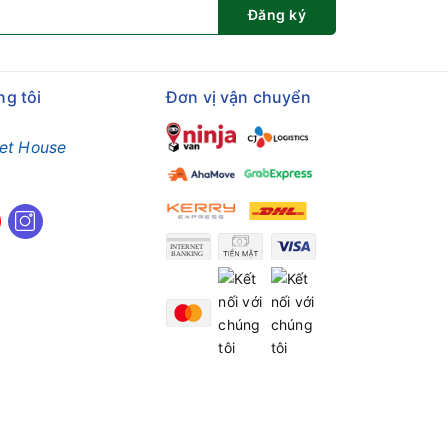
Đăng ký
ng tôi
Đơn vị vận chuyển
et House