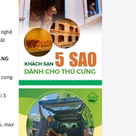
g nghệ
hất
ẰNG
ú cưng
i 3
%, max