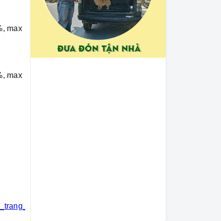
%, max
%, max
i_trang_thú_cưng
#khách_sạn_thú_cưng