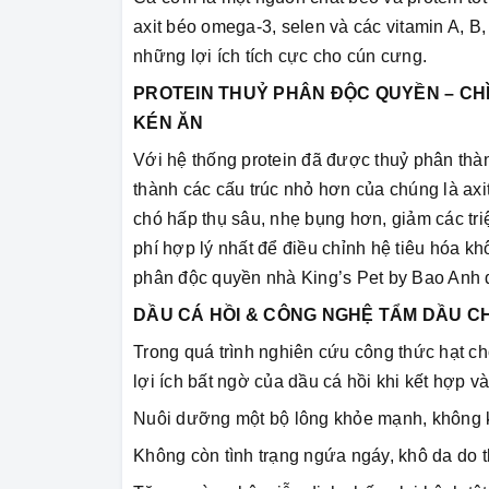
axit béo omega-3, selen và các vitamin A, B,
những lợi ích tích cực cho cún cưng.
PROTEIN THUỶ PHÂN ĐỘC QUYỀN – CH
KÉN ĂN
Với hệ thống protein đã được thuỷ phân thà
thành các cấu trúc nhỏ hơn của chúng là axi
chó hấp thụ sâu, nhẹ bụng hơn, giảm các triệ
phí hợp lý nhất để điều chỉnh hệ tiêu hóa 
phân độc quyền nhà King’s Pet by Bao Anh d
DẦU CÁ HỒI & CÔNG NGHỆ TẨM DẦU CH
Trong quá trình nghiên cứu công thức hạt c
lợi ích bất ngờ của dầu cá hồi khi kết hợp 
Nuôi dưỡng một bộ lông khỏe mạnh, không k
Không còn tình trạng ngứa ngáy, khô da do 