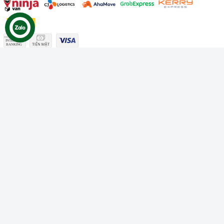
Công ty TNHH Thương mại Dịch vụ Gâu Miao
Giấy chứng nhận ĐKDN số: 3401229674 do Sở KHĐT Bình
Thuận cấp ngày 10/01/2022
Giấy chứng nhận đủ điều kiện số: 06/GCN-KDT do Chi cục
Thú y Bình Thuận cấp ngày 18/01/2022
© Bản quyền thuộc về
Công ty TNHH Thương mại Dịch vụ Gâu
Miao
Cung cấp bởi
Sapo