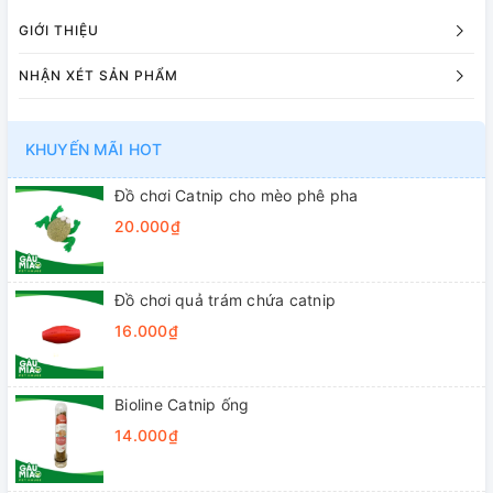
GIỚI THIỆU
NHẬN XÉT SẢN PHẨM
KHUYẾN MÃI HOT
Đồ chơi Catnip cho mèo phê pha
20.000₫
Đồ chơi quả trám chứa catnip
16.000₫
Bioline Catnip ống
14.000₫