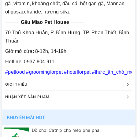
gà ,vitamin, khoáng chất, dầu cá, bột gan gà, Mannan
oligosaccharide, hương sữa.
===== Gâu Miao Pet House =====
70 Thủ Khoa Huân, P. Bình Hưng, TP. Phan Thiết, Bình
Thuận
Giờ mở cửa: 8-12h, 14-19h
Hotline: 0937 804 911
#petfood
#groomingforpet
#hotelforpet
#thức_ăn_chó_mèo
GIỚI THIỆU
NHẬN XÉT SẢN PHẨM
KHUYẾN MÃI HOT
Đồ chơi Catnip cho mèo phê pha