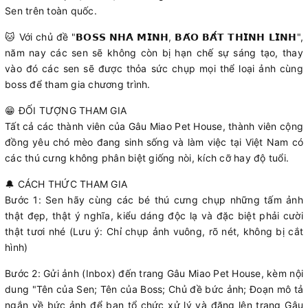
Sen trên toàn quốc.
🐱 Với chủ đề "𝗕𝗢𝗦𝗦 𝗡𝗛𝗔̀ 𝗠𝗜̀𝗡𝗛, 𝗕𝗔́𝗢 𝗕𝗔̂́𝗧 𝗧𝗛𝗜̀𝗡𝗛 𝗟𝗜̀𝗡𝗛",
năm nay các sen sẽ không còn bị hạn chế sự sáng tạo, thay
vào đó các sen sẽ được thỏa sức chụp mọi thể loại ảnh cùng
boss để tham gia chương trình.
😁 ĐỐI TƯỢNG THAM GIA
Tất cả các thành viên của Gâu Miao Pet House, thành viên cộng
đồng yêu chó mèo đang sinh sống và làm việc tại Việt Nam có
các thú cưng không phân biệt giống nòi, kích cỡ hay độ tuổi.
🔔 CÁCH THỨC THAM GIA
Bước 1: Sen hãy cùng các bé thú cưng chụp những tấm ảnh
thật đẹp, thật ý nghĩa, kiểu dáng độc lạ và đặc biệt phải cười
thật tươi nhé (Lưu ý: Chỉ chụp ảnh vuông, rõ nét, không bị cắt
hình)
Bước 2: Gửi ảnh (Inbox) đến trang Gâu Miao Pet House, kèm nội
dung "Tên của Sen; Tên của Boss; Chủ đề bức ảnh; Đoạn mô tả
ngắn về bức ảnh để ban tổ chức xử lý và đăng lên trang Gâu