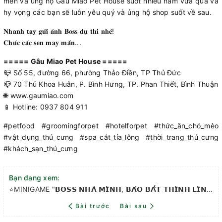
mến và ủng hộ Gâu Miao Pet House suốt nhiều năm vừa qua và
hy vọng các bạn sẽ luôn yêu quý và ủng hộ shop suốt về sau.
𝐍𝐡𝐚𝐧𝐡 𝐭𝐚𝐲 𝐠𝐮̛̉𝐢 𝐚̉𝐧𝐡 𝐁𝐨𝐬𝐬 𝐝𝐮̛̣ 𝐭𝐡𝐢 𝐧𝐡𝐞́!
𝐂𝐡𝐮́𝐜 𝐜𝐚́𝐜 𝐬𝐞𝐧 𝐦𝐚𝐲 𝐦𝐚̆́𝐧...
===== Gâu Miao Pet House =====
📪 Số 55, đường 66, phường Thảo Điền, TP Thủ Đức
📪 70 Thủ Khoa Huân, P. Bình Hưng, TP. Phan Thiết, Bình Thuận
🌐 www.gaumiao.com
📱 Hotline: 0937 804 911
#petfood #groomingforpet #hotelforpet #thức_ăn_chó_mèo
#vật_dụng_thú_cưng #spa_cắt_tỉa_lông #thời_trang_thú_cưng
#khách_sạn_thú_cưng
Bạn đang xem:
⭐MINIGAME "𝗕𝗢𝗦𝗦 𝗡𝗛𝗔̀ 𝗠𝗜̀𝗡𝗛, 𝗕𝗔́𝗢 𝗕𝗔̂́𝗧 𝗧𝗛𝗜̀𝗡𝗛 𝗟𝗜̀𝗡𝗛"⭐ Chính thức khởi động từ 01.06 - 30.06.2023
Bài trước
Bài sau