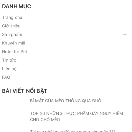
DANH MỤC
Trang chủ
Giới thiệu
Sản phẩm
Khuyến mãi
Hotel for Pet
Tin tức
Liên hệ
FAQ
BÀI VIẾT NỔI BẬT
BÍ MẬT CỦA MÈO THÔNG QUA ĐUÔI
TOP 20 NHỮNG THỰC PHẨM GÂY NGUY HIỂM
CHO CHÓ MÈO
Tại sao phải mua đồ cào móng cho mèo ???