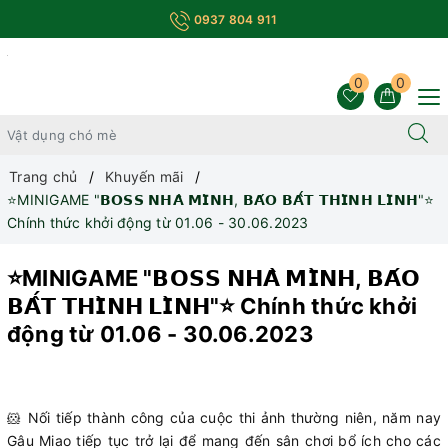
0937 804 911
0
0
Trang chủ
Khuyến mãi
⭐MINIGAME "𝗕𝗢𝗦𝗦 𝗡𝗛𝗔̀ 𝗠𝗜̀𝗡𝗛, 𝗕𝗔́𝗢 𝗕𝗔̂́𝗧 𝗧𝗛𝗜̀𝗡𝗛 𝗟𝗜̀𝗡𝗛"⭐
Chính thức khởi động từ 01.06 - 30.06.2023
⭐MINIGAME "𝗕𝗢𝗦𝗦 𝗡𝗛𝗔̀ 𝗠𝗜̀𝗡𝗛, 𝗕𝗔́𝗢
𝗕𝗔̂́𝗧 𝗧𝗛𝗜̀𝗡𝗛 𝗟𝗜̀𝗡𝗛"⭐ Chính thức khởi
động từ 01.06 - 30.06.2023
🐹 Nối tiếp thành công của cuộc thi ảnh thường niên, năm nay
Gâu Miao tiếp tục trở lại để mang đến sân chơi bổ ích cho các