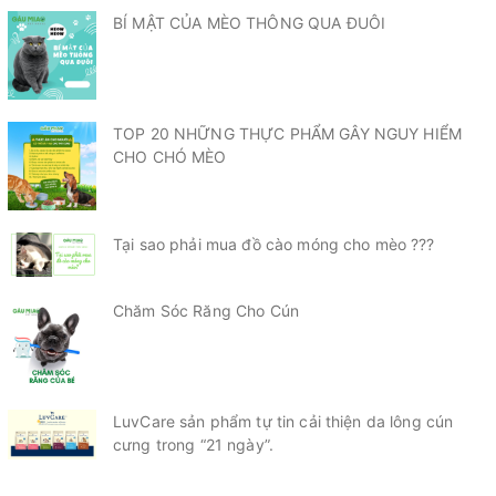
BÍ MẬT CỦA MÈO THÔNG QUA ĐUÔI
TOP 20 NHỮNG THỰC PHẨM GÂY NGUY HIỂM
CHO CHÓ MÈO
Tại sao phải mua đồ cào móng cho mèo ???
Chăm Sóc Răng Cho Cún
LuvCare sản phẩm tự tin cải thiện da lông cún
cưng trong “21 ngày”.