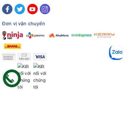
Đơn vị vận chuyển
Công ty TNHH Thương mại Dịch vụ Gâu Miao
Giấy chứng nhận ĐKDN số: 3401229674 do Sở KHĐT Bình
Thuận cấp ngày 10/01/2022
Giấy chứng nhận đủ điều kiện số: 06/GCN-KDT do Chi cục
Thú y Bình Thuận cấp ngày 18/01/2022