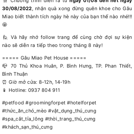
️🛒 Chương trình diễn ra từ
ngày 01/08 đến hết ngày
30/08/2022
, nhận quà xong đừng quên khoe cho Gâu
Miao biết thành tích ngày hè này của bạn thế nào nhé!!!
🤩
️🙋 Và hãy nhớ follow trang để cùng chờ đợi sự kiện
nào sẽ diễn ra tiếp theo trong tháng 8 này!
===== Gâu Miao Pet House =====
📪 70 Thủ Khoa Huân, P. Bình Hưng, TP. Phan Thiết,
Bình Thuận
⏰ Giờ mở cửa: 8-12h, 14-19h
📱 Hotline: 0937 804 911
#petfood #groomingforpet #hotelforpet
#thức_ăn_chó_mèo #vật_dụng_thú_cưng
#spa_cắt_tỉa_lông #thời_trang_thú_cưng
#khách_sạn_thú_cưng