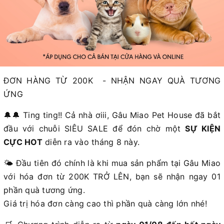
ĐƠN HÀNG TỪ 200K - NHẬN NGAY QUÀ TƯƠNG
ỨNG
🔔🔔 Ting ting!! Cả nhà ơiii, Gâu Miao Pet House đã bắt
đầu với chuỗi SIÊU SALE để đón chờ một
SỰ KIỆN
CỰC HOT
diễn ra vào tháng 8 này.
🌤️ Đầu tiên đó chính là khi mua sản phẩm tại Gâu Miao
với hóa đơn từ 200K TRỞ LÊN, bạn sẽ nhận ngay 01
phần quà tương ứng.
Giá trị hóa đơn càng cao thì phần quà càng lớn nhé!