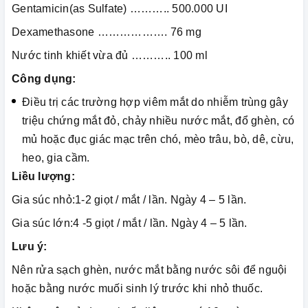
Gentamicin(as Sulfate) ……….. 500.000 UI
Dexamethasone ………………. 76 mg
Nước tinh khiết vừa đủ ……….. 100 ml
Công dụng:
Điều trị các trường hợp viêm mắt do nhiễm trùng gây
triệu chứng mắt đỏ, chảy nhiều nước mắt, đổ ghèn, có
mủ hoặc đục giác mạc trên chó, mèo trâu, bò, dê, cừu,
heo, gia cầm.
Liều lượng:
Gia súc nhỏ:1-2 giọt / mắt / lần. Ngày 4 – 5 lần.
Gia súc lớn:4 -5 giọt / mắt / lần. Ngày 4 – 5 lần.
Lưu ý:
Nên rửa sạch ghèn, nước mắt bằng nước sôi để nguội
hoặc bằng nước muối sinh lý trước khi nhỏ thuốc.