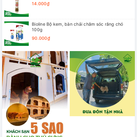
14.000₫
Bioline Bộ kem, bàn chải chăm sóc răng chó
100g
90.000₫