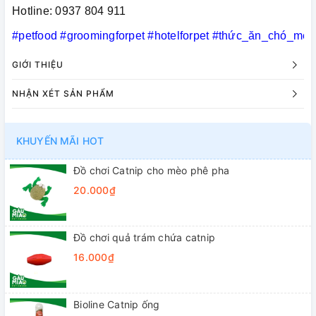
Hotline: 0937 804 911
#petfood
#groomingforpet
#hotelforpet
#thức_ăn_chó_mèo
GIỚI THIỆU
NHẬN XÉT SẢN PHẨM
KHUYẾN MÃI HOT
Đồ chơi Catnip cho mèo phê pha
20.000₫
Đồ chơi quả trám chứa catnip
16.000₫
Bioline Catnip ống