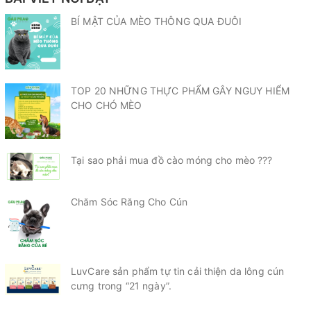
BÍ MẬT CỦA MÈO THÔNG QUA ĐUÔI
TOP 20 NHỮNG THỰC PHẨM GÂY NGUY HIỂM
CHO CHÓ MÈO
Tại sao phải mua đồ cào móng cho mèo ???
Chăm Sóc Răng Cho Cún
LuvCare sản phẩm tự tin cải thiện da lông cún
cưng trong “21 ngày”.