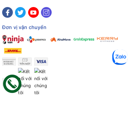
Đơn vị vận chuyển
Công ty TNHH Thương mại Dịch vụ Gâu Miao
Giấy chứng nhận ĐKDN số: 3401229674 do Sở KHĐT Bình
Thuận cấp ngày 10/01/2022
Giấy chứng nhận đủ điều kiện số: 06/GCN-KDT do Chi cục
Thú y Bình Thuận cấp ngày 18/01/2022