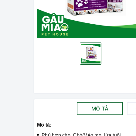
MÔ TẢ
Mô tả:
Phù hợp cho: Chó/Mèo mọi lứa tuổi