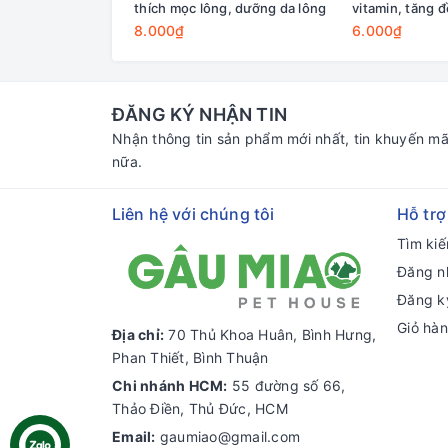
thích mọc lông, dưỡng da lông
vitamin, tăng 
8.000₫
6.000₫
ĐĂNG KÝ NHẬN TIN
Nhận thông tin sản phẩm mới nhất, tin khuyến mã
nữa.
Liên hệ với chúng tôi
Hỗ trợ
Tìm ki
Đăng n
Đăng k
Giỏ hà
Địa chỉ:
70 Thủ Khoa Huân, Bình Hưng,
Phan Thiết, Bình Thuận
Chi nhánh HCM:
55 đường số 66,
Thảo Điền, Thủ Đức, HCM
Email:
gaumiao@gmail.com