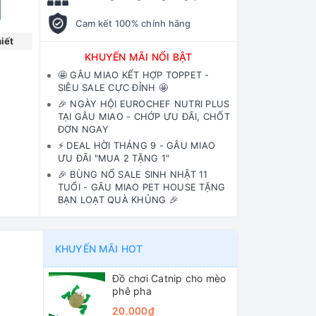
Cam kết 100% chính hãng
iết
KHUYẾN MÃI NỔI BẬT
🤩 GÂU MIAO KẾT HỢP TOPPET -
SIÊU SALE CỰC ĐỈNH 🤩
🎉 NGÀY HỘI EUROCHEF NUTRI PLUS
TẠI GÂU MIAO - CHỚP ƯU ĐÃI, CHỐT
ĐƠN NGAY
⚡️ DEAL HỜI THÁNG 9 - GÂU MIAO
ƯU ĐÃI "MUA 2 TẶNG 1"
🎉 BÙNG NỔ SALE SINH NHẬT 11
TUỔI - GÂU MIAO PET HOUSE TẶNG
BẠN LOẠT QUÀ KHỦNG 🎉
KHUYẾN MÃI HOT
Đồ chơi Catnip cho mèo
phê pha
20.000₫