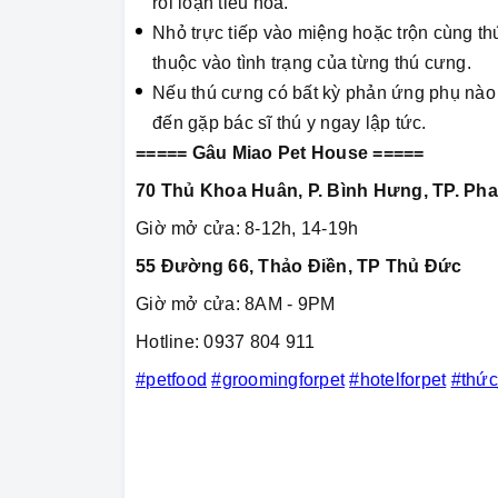
rối loạn tiêu hóa.
Nhỏ trực tiếp vào miệng hoặc trộn cùng th
thuộc vào tình trạng của từng thú cưng.
Nếu thú cưng có bất kỳ phản ứng phụ nào
đến gặp bác sĩ thú y ngay lập tức.
===== Gâu Miao Pet House =====
70 Thủ Khoa Huân, P. Bình Hưng, TP. Pha
Giờ mở cửa: 8-12h, 14-19h
55 Đường 66, Thảo Điền, TP Thủ Đức
Giờ mở cửa: 8AM - 9PM
Hotline: 0937 804 911
#petfood
#groomingforpet
#hotelforpet
#thứ