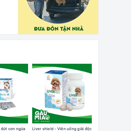
t đứt cơn ngứa
Liver shield - Viên uống giải độc
Bioline Xịt ngăn n