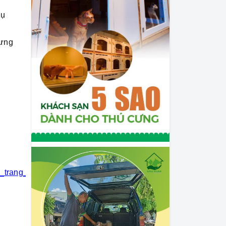
hụ
cưng
i_trang_thú_cưng
#khách_sạn_thú_cưng