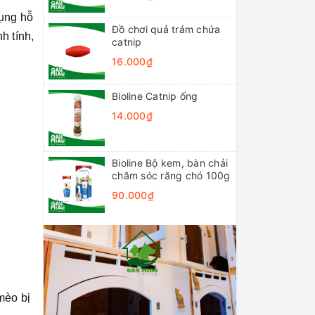
ụng hỗ
Đồ chơi quả trám chứa
h tính,
catnip
16.000₫
Bioline Catnip ống
14.000₫
Bioline Bộ kem, bàn chải
chăm sóc răng chó 100g
90.000₫
mèo bị