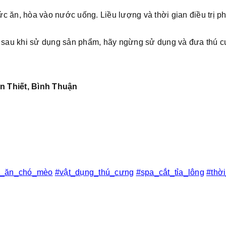
ức ăn, hòa vào nước uống. Liều lượng và thời gian điều trị p
 sau khi sử dụng sản phẩm, hãy ngừng sử dụng và đưa thú 
n Thiết, Bình Thuận
c_ăn_chó_mèo
#vật_dụng_thú_cưng
#spa_cắt_tỉa_lông
#thờ