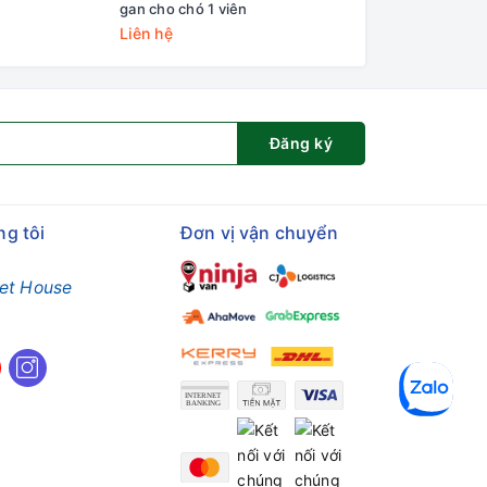
gan cho chó 1 viên
nhai 120ml
Liên hệ
69.000₫
Đăng ký
ng tôi
Đơn vị vận chuyển
et House