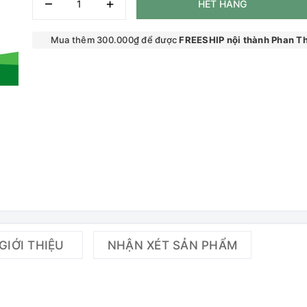
–
+
HẾT HÀNG
Mua thêm 300.000₫ để được
FREESHIP nội thành Phan Th
GIỚI THIỆU
NHẬN XÉT SẢN PHẨM