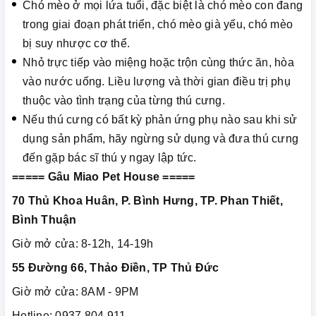
Chó mèo ở mọi lứa tuổi, đặc biệt là chó mèo con đang
trong giai đoạn phát triển, chó mèo già yếu, chó mèo
bị suy nhược cơ thể.
Nhỏ trực tiếp vào miệng hoặc trộn cùng thức ăn, hòa
vào nước uống. Liều lượng và thời gian điều trị phụ
thuộc vào tình trạng của từng thú cưng.
Nếu thú cưng có bất kỳ phản ứng phụ nào sau khi sử
dụng sản phẩm, hãy ngừng sử dụng và đưa thú cưng
đến gặp bác sĩ thú y ngay lập tức.
===== Gâu Miao Pet House =====
70 Thủ Khoa Huân, P. Bình Hưng, TP. Phan Thiết,
Bình Thuận
Giờ mở cửa: 8-12h, 14-19h
55 Đường 66, Thảo Điền, TP Thủ Đức
Giờ mở cửa: 8AM - 9PM
Hotline: 0937 804 911