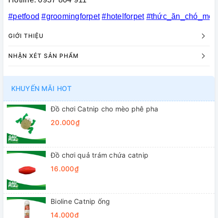
#petfood
#groomingforpet
#hotelforpet
#thức_ăn_chó_mèo
GIỚI THIỆU
NHẬN XÉT SẢN PHẨM
KHUYẾN MÃI HOT
Đồ chơi Catnip cho mèo phê pha
20.000₫
Đồ chơi quả trám chứa catnip
16.000₫
Bioline Catnip ống
14.000₫