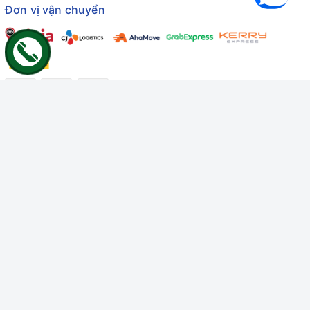
Đơn vị vận chuyển
Công ty TNHH Thương mại Dịch vụ Gâu Miao
Giấy chứng nhận ĐKDN số: 3401229674 do Sở KHĐT Bình
Thuận cấp ngày 10/01/2022
Giấy chứng nhận đủ điều kiện số: 06/GCN-KDT do Chi cục
Thú y Bình Thuận cấp ngày 18/01/2022
© Bản quyền thuộc về
Công ty TNHH Thương mại Dịch vụ Gâu