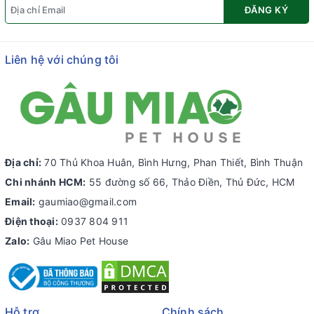
ĐĂNG KÝ
Liên hệ với chúng tôi
Địa chỉ:
70 Thủ Khoa Huân, Bình Hưng, Phan Thiết, Bình Thuận
Chi nhánh HCM:
55 đường số 66, Thảo Điền, Thủ Đức, HCM
Email:
gaumiao@gmail.com
Điện thoại:
0937 804 911
Zalo:
Gâu Miao Pet House
Hỗ trợ
Chính sách