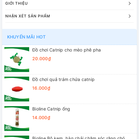
GIỚI THIỆU
NHẬN XÉT SẢN PHẨM
KHUYẾN MÃI HOT
Đồ chơi Catnip cho mèo phê pha
20.000₫
Đồ chơi quả trám chứa catnip
16.000₫
Bioline Catnip ống
14.000₫
Bioline Bộ kem, bàn chải chăm sóc răng chó