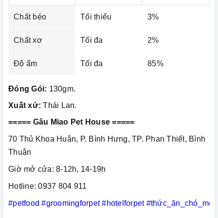
Chất béo
Tối thiểu
3%
Chất xơ
Tối đa
2%
Độ ẩm
Tối đa
85%
Đóng Gói:
130gm.
Xuất xứ:
Thái Lan.
===== Gâu Miao Pet House =====
70 Thủ Khoa Huân, P. Bình Hưng, TP. Phan Thiết, Bình
Thuận
Giờ mở cửa: 8-12h, 14-19h
Hotline: 0937 804 911
#petfood
#groomingforpet
#hotelforpet
#thức_ăn_chó_mèo