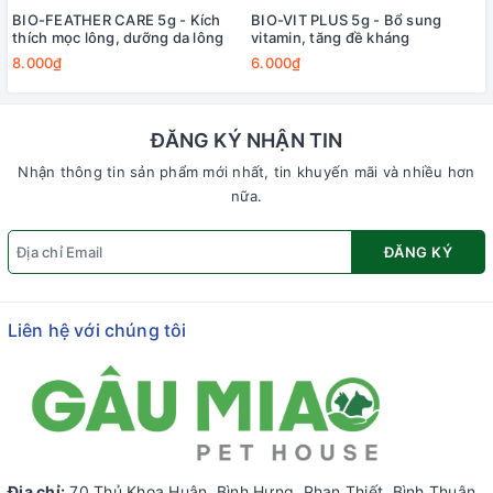
BIO-FEATHER CARE 5g - Kích
BIO-VIT PLUS 5g - Bổ sung
thích mọc lông, dưỡng da lông
vitamin, tăng đề kháng
8.000₫
6.000₫
ĐĂNG KÝ NHẬN TIN
Nhận thông tin sản phẩm mới nhất, tin khuyến mãi và nhiều hơn
nữa.
ĐĂNG KÝ
Liên hệ với chúng tôi
Địa chỉ:
70 Thủ Khoa Huân, Bình Hưng, Phan Thiết, Bình Thuận