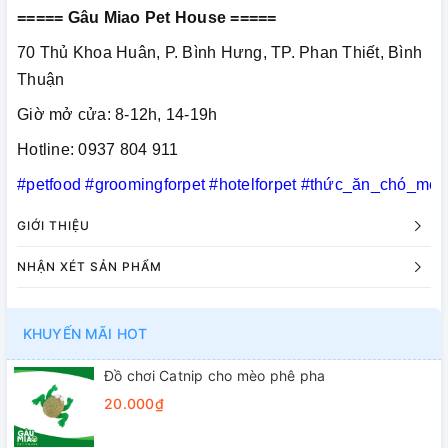
===== Gâu Miao Pet House =====
70 Thủ Khoa Huân, P. Bình Hưng, TP. Phan Thiết, Bình
Thuận
Giờ mở cửa: 8-12h, 14-19h
Hotline: 0937 804 911
#petfood
#groomingforpet
#hotelforpet
#thức_ăn_chó_mèo
GIỚI THIỆU
NHẬN XÉT SẢN PHẨM
KHUYẾN MÃI HOT
Đồ chơi Catnip cho mèo phê pha
20.000₫