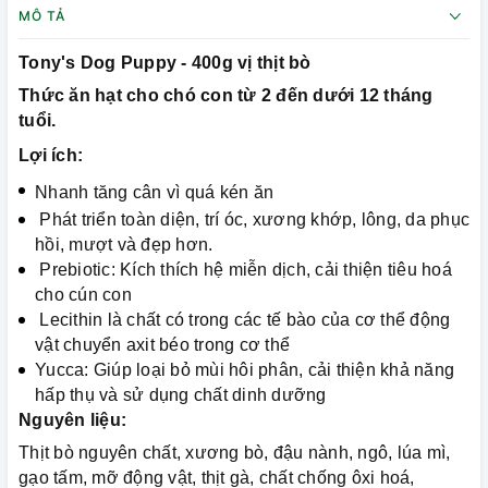
MÔ TẢ
Tony's Dog Puppy - 400g vị thịt bò
Thức ăn hạt cho chó con từ 2 đến dưới 12 tháng
tuổi.
Lợi ích:
Nhanh tăng cân vì quá kén ăn
Phát triển toàn diện, trí óc, xương khớp, lông, da phục
hồi, mượt và đẹp hơn.
Prebiotic: Kích thích hệ miễn dịch, cải thiện tiêu hoá
cho cún con
Lecithin là chất có trong các tế bào của cơ thể động
vật chuyển axit béo trong cơ thể
Yucca: Giúp loại bỏ mùi hôi phân, cải thiện khả năng
hấp thụ và sử dụng chất dinh dưỡng
Nguyên liệu:
Thịt bò nguyên chất, xương bò, đậu nành, ngô, lúa mì,
gạo tấm, mỡ động vật, thịt gà, chất chống ôxi hoá,