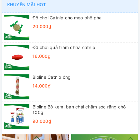
KHUYẾN MÃI HOT
Đồ chơi Catnip cho mèo phê pha
20.000₫
Đồ chơi quả trám chứa catnip
16.000₫
Bioline Catnip ống
14.000₫
Bioline Bộ kem, bàn chải chăm sóc răng chó
100g
90.000₫