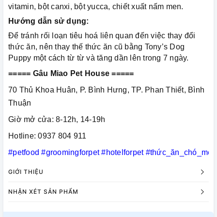
vitamin, bột canxi, bột yucca, chiết xuất nấm men.
Hướng dẫn sử dụng:
Để tránh rối loạn tiêu hoá liên quan đến việc thay đổi
thức ăn, nên thay thế thức ăn cũ bằng Tony’s Dog
Puppy một cách từ từ và tăng dần lên trong 7 ngày.
===== Gâu Miao Pet House =====
70 Thủ Khoa Huân, P. Bình Hưng, TP. Phan Thiết, Bình
Thuận
Giờ mở cửa: 8-12h, 14-19h
Hotline: 0937 804 911
#petfood
#groomingforpet
#hotelforpet
#thức_ăn_chó_mèo
GIỚI THIỆU
NHẬN XÉT SẢN PHẨM