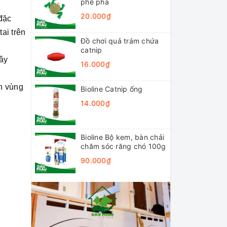
phê pha
20.000₫
đặc
ai trên
Đồ chơi quả trám chứa
catnip
gây
16.000₫
n vùng
Bioline Catnip ống
14.000₫
Bioline Bộ kem, bàn chải
chăm sóc răng chó 100g
90.000₫