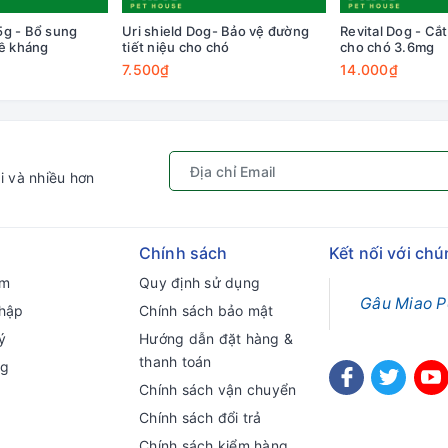
5g - Bổ sung
Uri shield Dog- Bảo vệ đường
Revital Dog - Cắ
đề kháng
tiết niệu cho chó
cho chó 3.6mg
7.500₫
14.000₫
i và nhiều hơn
Chính sách
Kết nối với chú
ếm
Quy định sử dụng
Gâu Miao P
hập
Chính sách bảo mật
ý
Hướng dẫn đặt hàng &
thanh toán
ng
Chính sách vận chuyển
Chính sách đổi trả
Chính sách kiểm hàng