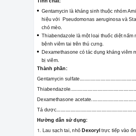
Tính chất:
Gentamycin là kháng sinh thuộc nhóm Amin
hiệu với Pseudomonas aeruginosa và Stap
chó mèo.
Thiabendazole là một loại thuốc diệt nấm m
bệnh viêm tai trên thú cưng.
Dexamethasone có tác dụng kháng viêm m
bị viêm.
Thành phần:
Gentamycin sulfate...........................................
Thiabendazole.................................................
Dexamethasone acetate...................................
Tá dược..........................................................
Hường dẫn sử dụng:
Lau sạch tai, nhỏ
Dexoryl
trực tiếp vào ốn