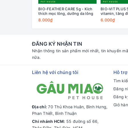
BIO-FEATHER CARE 5g - Kích
BIO-VIT PLUS 
thích mọc lông, dưỡng da lông
vitamin, tăng 
8.000₫
6.000₫
ĐĂNG KÝ NHẬN TIN
Nhận thông tin sản phẩm mới nhất, tin khuyến mã
nữa.
Liên hệ với chúng tôi
Hỗ trợ
Tìm ki
Đăng n
Đăng k
Giỏ hà
Địa chỉ:
70 Thủ Khoa Huân, Bình Hưng,
Phan Thiết, Bình Thuận
Chi nhánh HCM:
55 đường số 66,
Thảo Điền, Thủ Đức, HCM