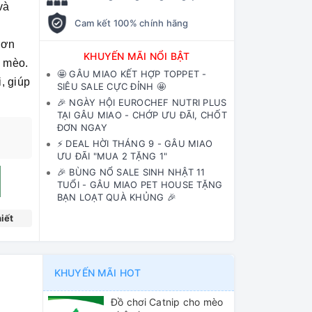
và
Cam kết 100% chính hãng
hơn
KHUYẾN MÃI NỔI BẬT
, mèo.
🤩 GÂU MIAO KẾT HỢP TOPPET -
, giúp
SIÊU SALE CỰC ĐỈNH 🤩
🎉 NGÀY HỘI EUROCHEF NUTRI PLUS
TẠI GÂU MIAO - CHỚP ƯU ĐÃI, CHỐT
ĐƠN NGAY
⚡️ DEAL HỜI THÁNG 9 - GÂU MIAO
ƯU ĐÃI "MUA 2 TẶNG 1"
🎉 BÙNG NỔ SALE SINH NHẬT 11
TUỔI - GÂU MIAO PET HOUSE TẶNG
BẠN LOẠT QUÀ KHỦNG 🎉
iết
KHUYẾN MÃI HOT
Đồ chơi Catnip cho mèo