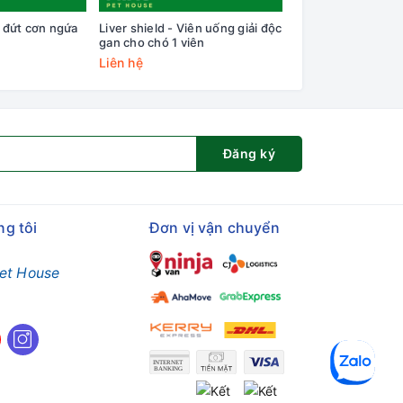
t đứt cơn ngứa
Liver shield - Viên uống giải độc
Bioline Xịt ngăn n
gan cho chó 1 viên
nhai 120ml
Liên hệ
69.000₫
Đăng ký
ng tôi
Đơn vị vận chuyển
et House