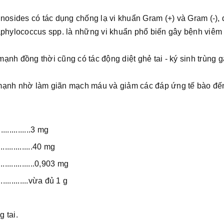
osides có tác dụng chống lạ vi khuẩn Gram (+) và Gram (-), 
hylococcus spp. là những vi khuẩn phổ biến gây bệnh viêm t
ạnh đồng thời cũng có tác động diệt ghẻ tai - ký sinh trùng 
ạnh nhờ làm giãn mạch máu và giảm các đáp ứng tế bào đế
...............3 mg
.................40 mg
................0,903 mg
.................vừa đủ 1 g
g tai.