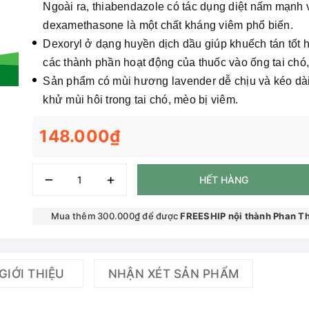
Ngoài ra, thiabendazole có tác dụng diệt nấm mạnh 
dexamethasone là một chất kháng viêm phổ biến.
Dexoryl ở dạng huyền dịch dầu giúp khuếch tán tốt 
các thành phần hoạt động của thuốc vào ống tai chó
Sản phẩm có mùi hương lavender dễ chịu và kéo dài
khử mùi hôi trong tai chó, mèo bị viêm.
148.000₫
–
+
HẾT HÀNG
Mua thêm 300.000₫ để được
FREESHIP nội thành Phan Th
GIỚI THIỆU
NHẬN XÉT SẢN PHẨM