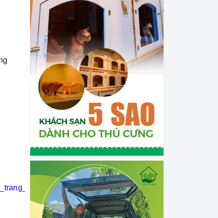
ứng
i_trang_thú_cưng
#khách_sạn_thú_cưng