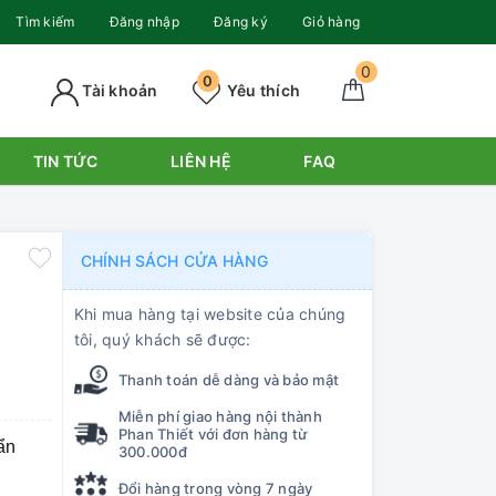
Tìm kiếm
Đăng nhập
Đăng ký
Giỏ hàng
0
0
Tài khoản
Yêu thích
TIN TỨC
LIÊN HỆ
FAQ
CHÍNH SÁCH CỬA HÀNG
Khi mua hàng tại website của chúng
tôi, quý khách sẽ được:
Thanh toán dễ dàng và bảo mật
Miễn phí giao hàng nội thành
Phan Thiết với đơn hàng từ
ẩn
300.000đ
.
Đổi hàng trong vòng 7 ngày