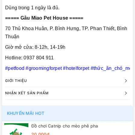
Dùng trong 1 ngày là đủ.
===== Gâu Miao Pet House =====
70 Thủ Khoa Huân, P. Bình Hưng, TP. Phan Thiết, Bình
Thuận
Giờ mở cửa: 8-12h, 14-19h
Hotline: 0937 804 911
#petfood
#groomingforpet
#hotelforpet
#thức_ăn_chó_mèo
GIỚI THIỆU
NHẬN XÉT SẢN PHẨM
KHUYẾN MÃI HOT
Đồ chơi Catnip cho mèo phê pha
20.000₫